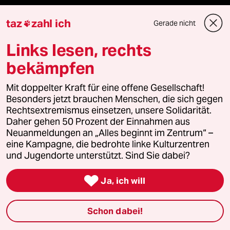
taz zahl ich
taz
zahl ich
Gerade nicht

taz lab Infobrief
Links lesen, rechts
bekämpfen
Veranstaltungen
Mit doppelter Kraft für eine offene Gesellschaft!
Besonders jetzt brauchen Menschen, die sich gegen
Rechtsextremismus einsetzen, unsere Solidarität.
Demnächst
Daher gehen 50 Prozent der Einnahmen aus
Neuanmeldungen an „Alles beginnt im Zentrum“ –
Vor Ort
eine Kampagne, die bedrohte linke Kulturzentren
und Jugendorte unterstützt. Sind Sie dabei?
Live im Stream

Ja, ich will
Vergangene
Schon dabei!
taz lab 2027