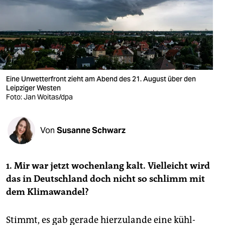
berlin
nord
wahrheit
verlag
Eine Unwetterfront zieht am Abend des 21. August über den
verlag
Leipziger Westen
Foto: Jan Woitas/dpa
veranstaltungen
shop
Von
Susanne Schwarz
fragen & hilfe
1.
Mir war jetzt wochenlang kalt. Vielleicht wird
unterstützen
das in Deutschland doch nicht so schlimm mit
abo
dem Klimawandel?
genossenschaft
Stimmt, es gab gerade hierzulande eine kühl-