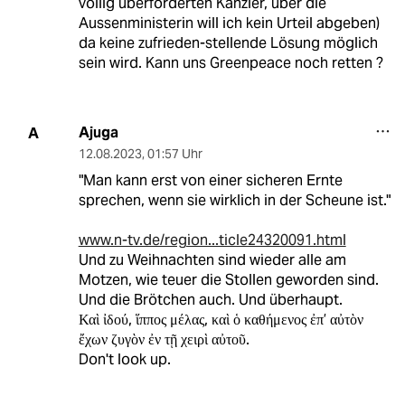
völlig überforderten Kanzler, über die
Aussenministerin will ich kein Urteil abgeben)
da keine zufrieden-stellende Lösung möglich
sein wird. Kann uns Greenpeace noch retten ?
Ajuga
A
12.08.2023
,
01:57 Uhr
"Man kann erst von einer sicheren Ernte
sprechen, wenn sie wirklich in der Scheune ist."
www.n-tv.de/region...ticle24320091.html
Und zu Weihnachten sind wieder alle am
Motzen, wie teuer die Stollen geworden sind.
Und die Brötchen auch. Und überhaupt.
Καὶ ἰδού, ἵππος μέλας, καὶ ὁ καθήμενος ἐπ’ αὐτὸν
ἔχων ζυγὸν ἐν τῇ χειρὶ αὐτοῦ.
Don't look up.