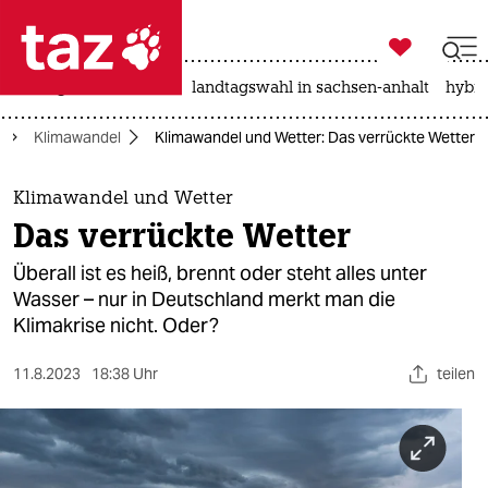

taz zahl ich
niedrigwasser
rente
landtagswahl in sachsen-anhalt
hybri

taz zahl ich
Klimawandel
Klimawandel und Wetter: Das verrückte Wetter
taz zahl ich
themen
Klimawandel und Wetter
Das verrückte Wetter
politik
Überall ist es heiß, brennt oder steht alles unter
öko
Wasser – nur in Deutschland merkt man die
Klimakrise nicht. Oder?
gesellschaft
11.8.2023
18:38 Uhr
teilen
kultur
sport