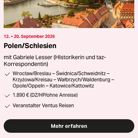
12. – 20. September 2026
Polen/Schlesien
mit Gabriele Lesser (HIstorikerin und taz-
Korrespondentin)
Wrocław/Breslau – Świdnica/Schweidnitz –
Krzyżowa/Kreisau – Wałbrzych/Waldenburg –
Opole/Oppeln – Katowice/Kattowitz
1.890 € (DZ/HP/ohne Anreise)
Veranstalter Ventus Reisen
Mehr erfahren