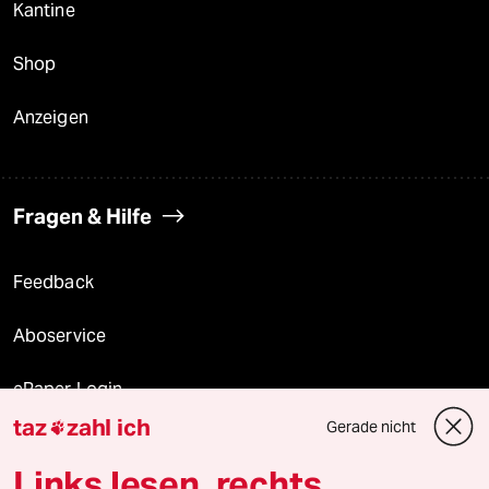
Kantine
Shop
Anzeigen
Fragen & Hilfe
Feedback
Aboservice
ePaper Login
taz
zahl ich
Gerade nicht

Downloads für Abonnierende
Links lesen, rechts