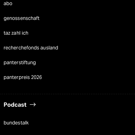
abo
genossenschaft
taz zahl ich
recherchefonds ausland
panterstiftung
panterpreis 2026
Podcast
bundestalk