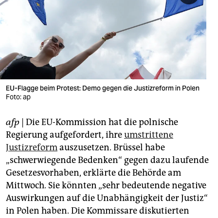
berlin
nord
wahrheit
verlag
verlag
EU-Flagge beim Protest: Demo gegen die Justizreform in Polen
Foto: ap
veranstaltungen
afp
| Die EU-Kommission hat die polnische
shop
Regierung aufgefordert, ihre
umstrittene
fragen & hilfe
Justizreform
auszusetzen. Brüssel habe
„schwerwiegende Bedenken“ gegen dazu laufende
unterstützen
Gesetzesvorhaben, erklärte die Behörde am
abo
Mittwoch. Sie könnten „sehr bedeutende negative
Auswirkungen auf die Unabhängigkeit der Justiz“
genossenschaft
in Polen haben. Die Kommissare diskutierten