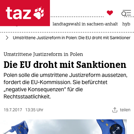

taz zahl ich
niedrigwasser
rente
landtagswahl in sachsen-anhalt
hybri

taz zahl ich
pa
Umstrittene Justizreform in Polen: Die EU droht mit Sanktionen
taz zahl ich
themen
Umstrittene Justizreform in Polen
Die EU droht mit Sanktionen
politik
Polen solle die umstrittene Justizreform aussetzen,
öko
fordert die EU-Kommission. Sie befürchtet
„negative Konsequenzen“ für die
gesellschaft
Rechtsstaatlichkeit.
kultur
19.7.2017
13:35 Uhr
teilen
sport