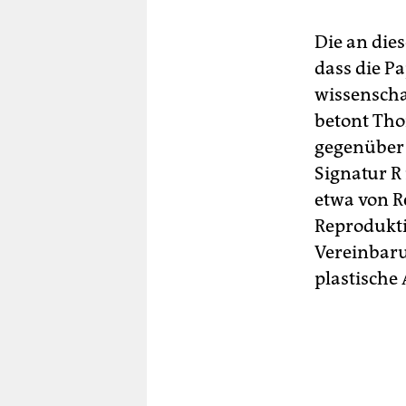
Die an die
dass die P
wissenschaf
betont Tho
gegenüber 
Signatur R
etwa von R
Reproduktio
Vereinbaru
plastische