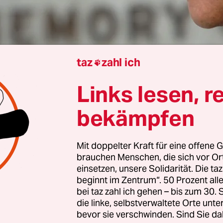
taz
zahl ich

Links lesen, r
aus Hillenbrand
bekämpfen
 Rose am 1. September 1981 zusammen mit gut d
itstreitern das Archiv der Universität Tübingen b
Mit doppelter Kraft für eine offene G
brauchen Menschen, die sich vor O
 noch recht junger Mann, gerade 35 Jahre alt gew
einsetzen, unsere Solidarität. Die ta
 79, kehrt
der Vorsitzende des Zentralrats Deutsch
beginnt im Zentrum“. 50 Prozent a
zurück zu den Anfängen seines Engagements für 
bei taz zahl ich gehen – bis zum 30
die linke, selbstverwaltete Orte unte
heit.
bevor sie verschwinden. Sind Sie da