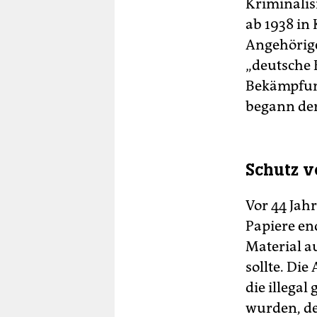
Kriminalis
ab 1938 in
Angehörige
„deutsche B
Bekämpfun
begann der
Schutz v
Vor 44 Jah
Papiere en
Material a
sollte. Die
die illegal
wurden, de