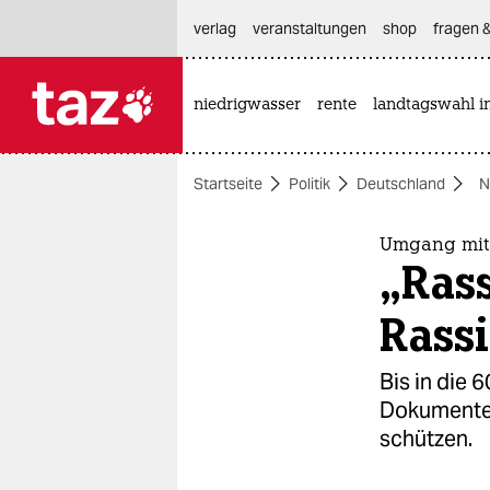
hautnavigation anspringen
hauptinhalt anspringen
footer anspringen
verlag
veranstaltungen
shop
fragen &
niedrigwasser
rente
landtagswahl i

taz zahl ich
taz zahl ich
Startseite
Politik
Deutschland
N
themen
politik
Umgang mit
„Rass
öko
Rassi
gesellschaft
Bis in die 
kultur
Dokumente 
schützen.
sport