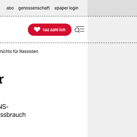
abo
genossenschaft
epaper login

taz zahl ich
taz zahl ich
ichts für Rassisten
r
 NS-
issbrauch