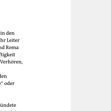
 in den
hr Leiter
 und Roma
tigkeit
 Verhören,
 den
e“ oder
ründete