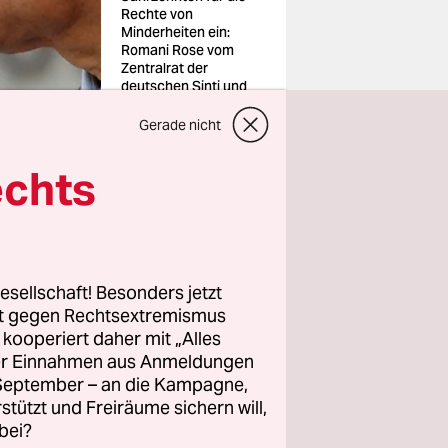
Rechte von
Minderheiten ein:
Romani Rose vom
Zentralrat der
deutschen Sinti und
Roma
Foto: Sven
Gerade nicht
Kaestner/AP Photo
echts
rei
esetzte,
esellschaft! Besonders jetzt
rt gegen Rechtsextremismus
orden.
z kooperiert daher mit „Alles
er Sinti
ller Einnahmen aus Anmeldungen
die Rechte
. September – an die Kampagne,
rstützt und Freiräume sichern will,
bei?