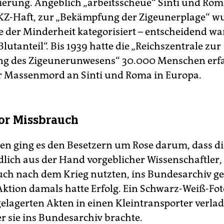
ierung. Angeblich „arbeitsscheue“ Sinti und Rom
 KZ-Haft, zur „Bekämpfung der Zigeunerplage“ w
 der Minderheit kategorisiert – entscheidend wa
lutanteil“. Bis 1939 hatte die „Reichszentrale zur
g des Zigeunerunwesens“ 30.000 Menschen erfas
 Massenmord an Sinti und Roma in Europa.
or Missbrauch
ren ging es den Besetzern um Rose darum, dass di
dlich aus der Hand vorgeblicher Wissenschaftler, 
uch nach dem Krieg nutzten, ins Bundesarchiv g
 Aktion damals hatte Erfolg. Ein Schwarz-Weiß-Foto
 gelagerten Akten in einen Kleintransporter verla
r sie ins Bundesarchiv brachte.