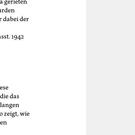
a gerieten
urden
r dabei der
st. 1942
ese
die das
elangen
 zeigt, wie
den