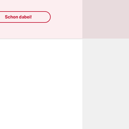
esarchivs
g
Schon dabei!
t um
e 1981 in