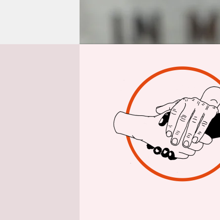
epaper login
Aus Berlin
Kl
Als Romani
Handvoll M
war er ein
Heute, mit
und Roma
der Minder