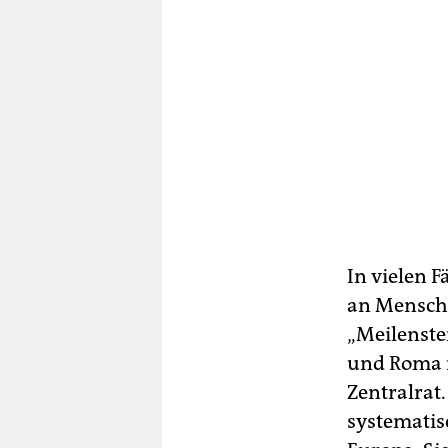
In vielen F
an Mensche
„Meilenste
und Roma i
Zentralrat
systematis