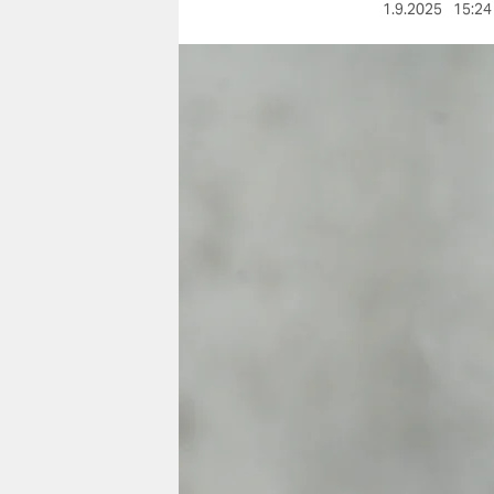
berlin
1.9.2025
15:24
nord
wahrheit
verlag
verlag
veranstaltungen
shop
fragen & hilfe
unterstützen
abo
genossenschaft