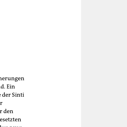
innerungen
d. Ein
 der Sinti
r
r den
esetzten