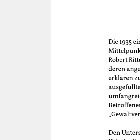
Die 1935 e
Mittelpunk
Robert Rit
deren ange
erklären z
ausgefüllt
umfangreich
Betroffene
„Gewaltver
Den Unters