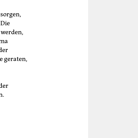
 sorgen,
 Die
t werden,
oma
der
e geraten,
der
n.