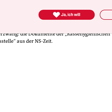
Montag werden Rose und der Präsident des Bund
llmann in Heidelberg einen Kooperationsvertra

Ja, ich will
nen – exakt 44 Jahre nach der Besetzung. Es geh
Akten, deren Herausgabe an das Bundesarchiv Ros
rzwang: die Dokumente der „Rassehygienischen
telle“ aus der NS-Zeit.