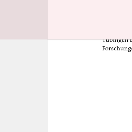
An diesem 
Michael Ho
unterzeich
dieselben 
Tübingen e
Forschungss