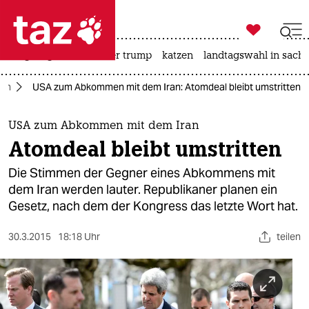

taz zahl ich
bergsteigen
usa unter trump
katzen
landtagswahl in sachs

taz zahl ich
ran
USA zum Abkommen mit dem Iran: Atomdeal bleibt umstritten
taz zahl ich
themen
USA zum Abkommen mit dem Iran
Atomdeal bleibt umstritten
politik
Die Stimmen der Gegner eines Abkommens mit
öko
dem Iran werden lauter. Republikaner planen ein
Gesetz, nach dem der Kongress das letzte Wort hat.
gesellschaft
30.3.2015
18:18 Uhr
teilen
kultur
sport