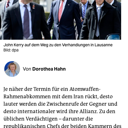
berlin
nord
wahrheit
verlag
John Kerry auf dem Weg zu den Verhandlungen in Lausanne
verlag
Bild: dpa
veranstaltungen
Von
Dorothea Hahn
shop
fragen & hilfe
Je näher der Termin für ein Atomwaffen-
unterstützen
Rahmenabkommen mit dem Iran rückt, desto
lauter werden die Zwischenrufe der Gegner und
abo
desto internationaler wird ihre Allianz. Zu den
genossenschaft
üblichen Verdächtigen – darunter die
republikanischen Chefs der beiden Kammern des