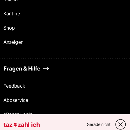
Kantine
Shop
Anzeigen
Fragen & Hilfe
Feedback
Aboservice
ePaper Login
taz
zahl ich
Gerade nicht

Downloads für Abonnierende