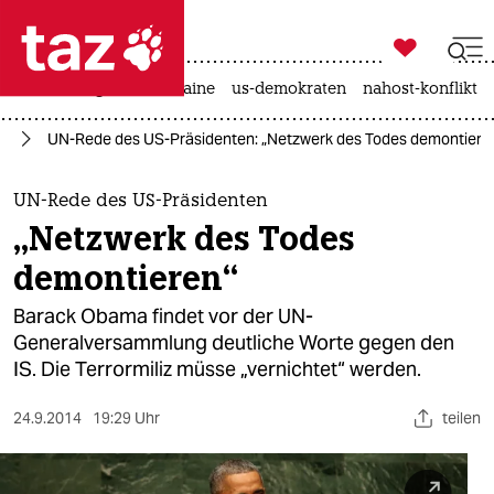

taz zahl ich
hitze
krieg in der ukraine
us-demokraten
nahost-konflikt

taz zahl ich
ka
UN-Rede des US-Präsidenten: „Netzwerk des Todes demontiere
taz zahl ich
themen
UN-Rede des US-Präsidenten
„Netzwerk des Todes
politik
demontieren“
öko
Barack Obama findet vor der UN-
Generalversammlung deutliche Worte gegen den
gesellschaft
IS. Die Terrormiliz müsse „vernichtet“ werden.
kultur
24.9.2014
19:29 Uhr
teilen
sport