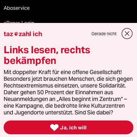
Aboservice
ePaper Login
taz
zahl ich
Gerade nicht

Downloads für Abonnierende
Links lesen, rechts
bekämpfen
© 2026 taz Verlags und Vertriebs GmbH
Alle Rechte vorbehalten. Bei rechtlichen Fragen oder für Genehmigungen
Mit doppelter Kraft für eine offene Gesellschaft!
wenden Sie sich bitte an
lizenzen@taz.de
Besonders jetzt brauchen Menschen, die sich gegen
Rechtsextremismus einsetzen, unsere Solidarität.
Daher gehen 50 Prozent der Einnahmen aus
Feedback
Redaktionsstatut
Kommune-Richtlinien
KI-
Neuanmeldungen an „Alles beginnt im Zentrum“ –
eine Kampagne, die bedrohte linke Kulturzentren
Leitlinie
Informant
Datenschutz
Impressum
AGB
und Jugendorte unterstützt. Sind Sie dabei?
Seitenwende
Einwilligungen widerrufen (Ads)

Ja, ich will