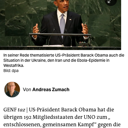
berlin
nord
wahrheit
verlag
verlag
In seiner Rede thematisierte US-Präsident Barack Obama auch die
Situation in der Ukraine, den Iran und die Ebola-Epidemie in
veranstaltungen
Westafrika.
Bild: dpa
shop
fragen & hilfe
Von
Andreas Zumach
unterstützen
abo
GENF
taz
| US-Präsident Barack Obama hat die
übrigen 192 Mitgliedsstaaten der UNO zum „
genossenschaft
entschlossenen, gemeinsamen Kampf“ gegen die