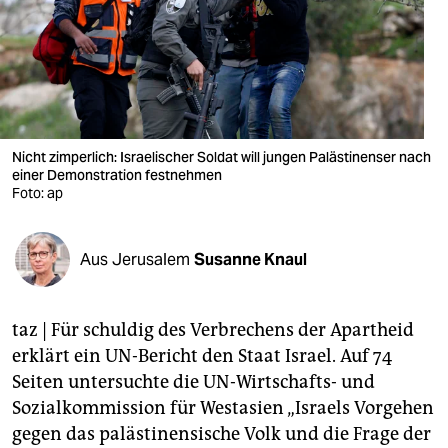
berlin
nord
wahrheit
verlag
Nicht zimperlich: Israelischer Soldat will jungen Palästinenser nach
verlag
einer Demonstration festnehmen
Foto: ap
veranstaltungen
shop
Aus Jerusalem
Susanne Knaul
fragen & hilfe
taz | Für schuldig des Verbrechens der Apartheid
unterstützen
erklärt ein UN-Bericht den Staat Israel. Auf 74
abo
Seiten untersuchte die UN-Wirtschafts- und
Sozialkommission für Westasien „Israels Vorgehen
genossenschaft
gegen das palästinensische Volk und die Frage der