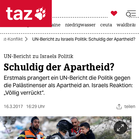

taz zahl ich
hitze
krieg in der ukraine
niedrigwasser
ceuta
waldbrän

taz zahl ich
ost-Konflikt
UN-Bericht zu Israels Politik: Schuldig der Apartheid?
taz zahl ich
themen
UN-Bericht zu Israels Politik
Schuldig der Apartheid?
politik
Erstmals prangert ein UN-Bericht die Politik gegen
öko
die Palästinenser als Apartheid an. Israels Reaktion:
„Völlig verrückt“.
gesellschaft
16.3.2017
16:29 Uhr
teilen
kultur
sport