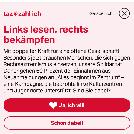
rehbrauneAugen
R
taz
zahl ich
17.03.2017
,
15:42 Uhr
Gerade nicht

@Christoph Stolzenberger:
Links lesen, rechts
"diese Behauptung ist unglaublich"
bekämpfen
Es geht doch um die besetzten
Gebiete, denen Israel die
Mit doppelter Kraft für eine offene Gesellschaft!
Eigenstaatlichkeit verweigert und die
Besonders jetzt brauchen Menschen, die sich gegen
für die Besiedlung durch Israelis in
Rechtsextremismus einsetzen, unsere Solidarität.
Anspruch genommen werden. Wollen
Daher gehen 50 Prozent der Einnahmen aus
Sie ernsthaft behaupten, dass die
Neuanmeldungen an „Alles beginnt im Zentrum“ –
dort lebenden Palästinenser die
eine Kampagne, die bedrohte linke Kulturzentren
gleichen Rechte wie dort lebende
und Jugendorte unterstützt. Sind Sie dabei?
Israelis haben?

Ja, ich will
Christoph Stolzenberger
Schon dabei!
16.03.2017
,
18:08 Uhr
Es ist entsetzlich, dass auch im 21.