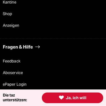
Kantine
Shop
Anzeigen
Fragen & Hilfe
Feedback
Aboservice
ePaper Login
Die taz
Downloads für Abonnierende

Ja, ich will
unterstützen: