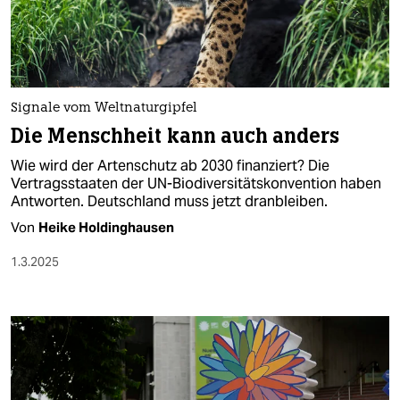
berlin
nord
wahrheit
Signale vom Weltnaturgipfel
verlag
Die Menschheit kann auch anders
verlag
Wie wird der Artenschutz ab 2030 finanziert? Die
Vertragsstaaten der UN-Biodiversitätskonvention haben
veranstaltungen
Antworten. Deutschland muss jetzt dranbleiben.
shop
Von
Heike Holdinghausen
fragen & hilfe
1.3.2025
unterstützen
abo
genossenschaft