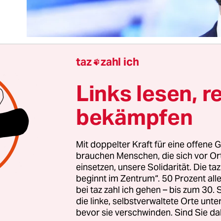
taz
zahl ich

Links lesen, r
 von Donald Trump als Vizepräsidentschaftskand
inierte J. D. Vance hat auffällig viele Aktien in
bekämpfen
dienunternehmen. Gemeinsam mit dem rechte
 Peter Thiel ist Vance Investor bei allerlei Inter
ch unter Rechten beliebten Videoplattform
Rumb
Mit doppelter Kraft für eine offene G
brauchen Menschen, die sich vor O
einsetzen, unsere Solidarität. Die ta
rund der Berichterstattung über Trumps Scoop s
beginnt im Zentrum“. 50 Prozent a
illustren Unternehmungen seines Vizes als Finanz
bei taz zahl ich gehen – bis zum 30
l wird Vance gern als „Intellektueller“ porträtiert
die linke, selbstverwaltete Orte unte
bevor sie verschwinden. Sind Sie da
ert und ein Buch geschrieben hat. Die während D