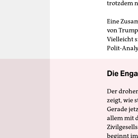
trotzdem n
Eine Zusam
von Trumps
Vielleicht
Polit-Anal
Die Enga
Der drohe
zeigt, wie
Gerade jet
allem mit d
Zivilgesell
beginnt im