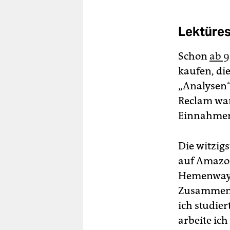
Lektüres
Schon
ab 9
kaufen, di
„Analysen“ 
Reclam war
Einnahmen 
Die witzig
auf Amazon
Hemenway“
Zusammenfa
ich studier
arbeite ich