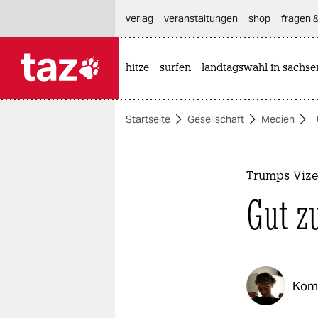
hautnavigation anspringen
hauptinhalt anspringen
footer anspringen
verlag
veranstaltungen
shop
fragen &
hitze
surfen
landtagswahl in sachse

taz zahl ich
taz zahl ich
Startseite
Gesellschaft
Medien
themen
politik
Trumps Vize
öko
Gut 
gesellschaft
kultur
Kom
sport