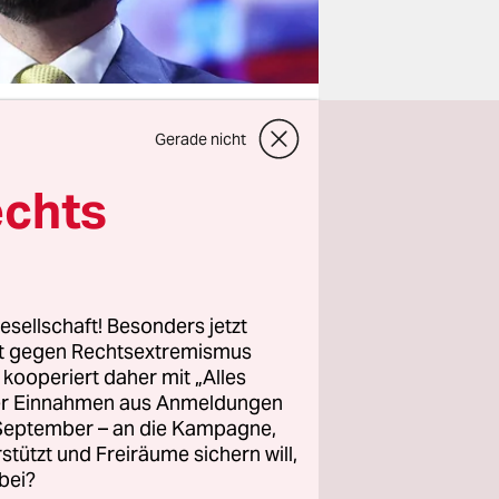
Gerade nicht
echts
idat
n
net­firmen
le
.
esellschaft! Besonders jetzt
rt gegen Rechtsextremismus
z kooperiert daher mit „Alles
tehen aber
ller Einnahmen aus Anmeldungen
investor.
. September – an die Kampagne,
. Weil er
rstützt und Freiräume sichern will,
bei?
onald