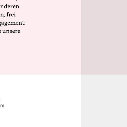
ür deren
n, frei
ngagement.
e unsere
d
 im