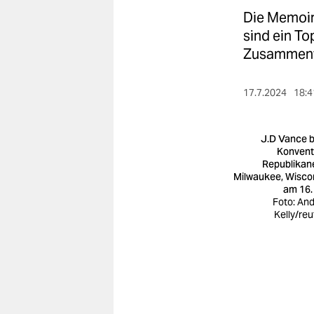
berlin
Die Memoir
nord
sind ein To
Zusammenf
wahrheit
verlag
17.7.2024
18:4
verlag
J.D Vance 
veranstaltungen
Konvent
Republikane
Milwaukee, Wisco
shop
am 16. 
Foto: An
fragen & hilfe
Kelly/reu
unterstützen
abo
genossenschaft