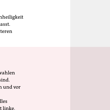
nheiligkeit
asst.
nteren
wahlen
sind.
h und vor
lles
 linke,