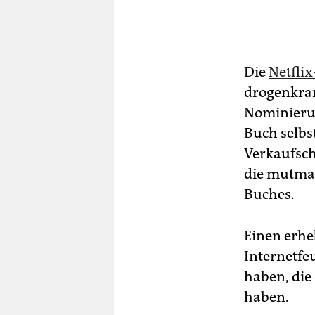
Die
Netfli
drogenkran
Nominierun
Buch selbs
Verkaufsch
die mutmaß
Buches.
Einen erhe
Internetfe
haben, die
haben.