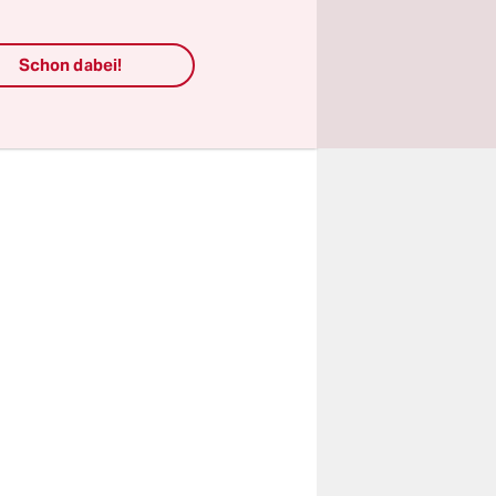
lbilly-
Familie aus
Schon dabei!
utscher