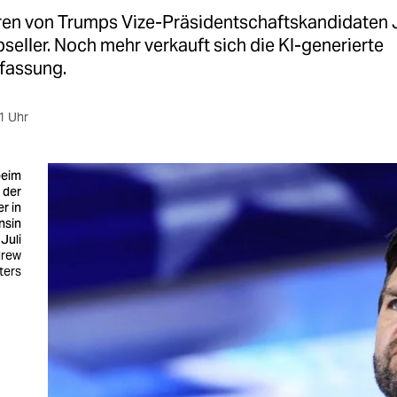
en von Trumps Vize-Präsidentschaftskandidaten J
pseller. Noch mehr verkauft sich die KI-generierte
assung.
1 Uhr
beim
 der
r in
nsin
Juli
drew
ters