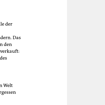
le der
ndern. Das
in den
verkauft:
 des
n Welt
ergessen