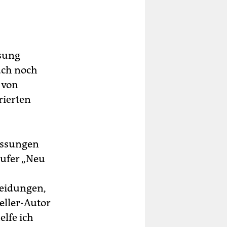
sung
uch noch
 von
rierten
assungen
äufer „Neu
heidungen,
seller-Autor
elfe ich