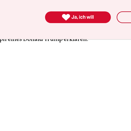
ten Wahlkampfs 2016 erschienene Biografie,
„Hil
er Vance über den gescheiterten Aufstieg seiner 

Ja, ich will
lt erzählt, war ein absoluter Bestseller. Sein de
lstein, 2017) bewarb das Buch damit, es könne den
h eines Donald Trump erklären.