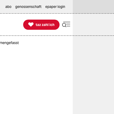
abo
genossenschaft
epaper login

taz zahl ich
taz zahl ich
mmengefasst