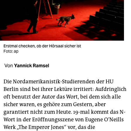
berlin
nord
wahrheit
verlag
Erstmal checken, ob der Hörsaal sicher ist
Foto: ap
verlag
veranstaltungen
Von
Yannick Ramsel
shop
Die Nordamerikanistik-Studierenden der HU
fragen & hilfe
Berlin sind bei ihrer Lektüre irritiert: Aufdringlich
oft benutzt der Autor das Wort, bei dem sich alle
unterstützen
sicher waren, es gehöre zum Gestern, aber
abo
garantiert nicht zum Heute. 19-mal kommt das N-
Wort in der Eröffnungsszene von Eugene O’Neills
genossenschaft
Werk „The Emperor Jones“ vor, das die