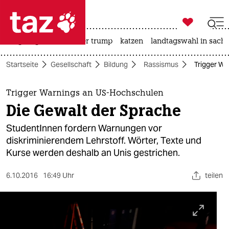

taz zahl ich
bergsteigen
usa unter trump
katzen
landtagswahl in sachs

taz zahl ich
Startseite
Gesellschaft
Bildung
Rassismus
Trigger Wa
taz zahl ich
themen
Trigger Warnings an US-Hochschulen
Die Gewalt der Sprache
politik
StudentInnen fordern Warnungen vor
öko
diskriminierendem Lehrstoff. Wörter, Texte und
Kurse werden deshalb an Unis gestrichen.
gesellschaft
6.10.2016
16:49 Uhr
teilen
kultur
sport