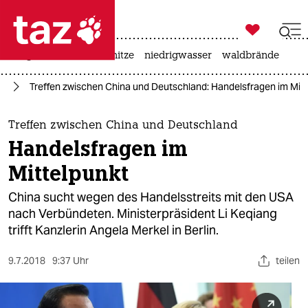

taz zahl ich
krieg in der ukraine
hitze
niedrigwasser
waldbrände

taz zahl ich
nd
Treffen zwischen China und Deutschland: Handelsfragen im Mitt
taz zahl ich
themen
Treffen zwischen China und Deutschland
Handelsfragen im
politik
Mittelpunkt
öko
China sucht wegen des Handelsstreits mit den USA
nach Verbündeten. Ministerpräsident Li Keqiang
gesellschaft
trifft Kanzlerin Angela Merkel in Berlin.
kultur
9.7.2018
9:37 Uhr
teilen
sport