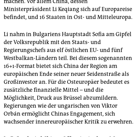
machen. Vor allem China, dessen
epaper login
Ministerpräsident Li Keqiang sich auf Europareise
befindet, und 16 Staaten in Ost- und Mitteleuropa.
Li nahm in Bulgariens Hauptstadt Sofia am Gipfel
der Volksrepublik mit den Staats- und
Regierungschefs aus elf östlichen EU- und fünf
Westbalkan-Ländern teil. Bei diesem sogenannten
16+1-Format bietet sich China der Region am
europäischen Ende seiner neuer Seidenstraße als
Großinvestor an. Für die Osteuropäer bedeutet es
zusätzliche finanzielle Mittel – und die
Möglichkeit, Druck aus Brüssel abzumildern.
Regierungen wie der ungarischen von Viktor
Orbán ermöglicht Chinas Engagement, sich
wachsender innereuropäischer Kritik zu erwehren.