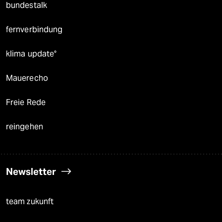
bundestalk
fernverbindung
klima update°
Mauerecho
Freie Rede
reingehen
Newsletter
team zukunft