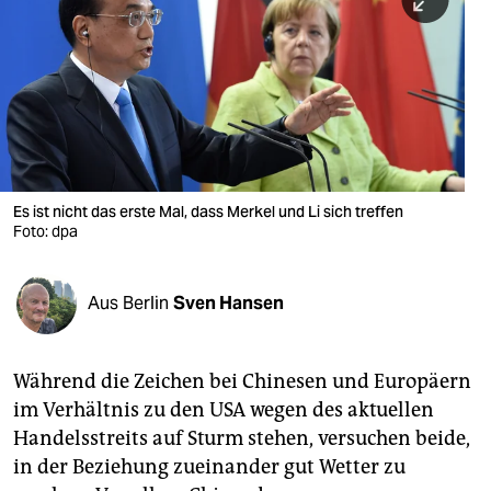
berlin
nord
wahrheit
verlag
verlag
Es ist nicht das erste Mal, dass Merkel und Li sich treffen
Foto: dpa
veranstaltungen
shop
Aus Berlin
Sven Hansen
fragen & hilfe
unterstützen
Während die Zeichen bei Chinesen und Europäern
im Verhältnis zu den USA wegen des aktuellen
abo
Handelsstreits auf Sturm stehen, versuchen beide,
genossenschaft
in der Beziehung zueinander gut Wetter zu