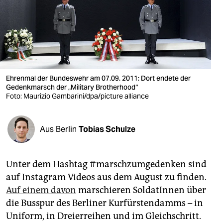
berlin
nord
wahrheit
verlag
Ehrenmal der Bundeswehr am 07.09. 2011: Dort endete der
verlag
Gedenkmarsch der „Military Brotherhood“
Foto: Maurizio Gambarini/dpa/picture alliance
veranstaltungen
shop
Aus Berlin
Tobias Schulze
fragen & hilfe
Unter dem Hashtag #marschzumgedenken sind
unterstützen
auf Instagram Videos aus dem August zu finden.
abo
Auf einem davon
marschieren SoldatInnen über
die Busspur des Berliner Kurfürstendamms – in
genossenschaft
Uniform, in Dreierreihen und im Gleichschritt.