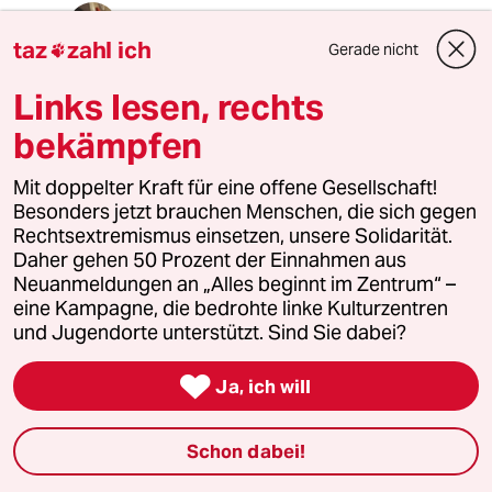
Lowandorder
taz
zahl ich
Gerade nicht

07.11.2019
,
06:15 Uhr
@88181 (Profil gelöscht):
Links lesen, rechts
Zur späten Einsicht ins Obrigkeitliche
😱
bekämpfen
Laßmers mal durchdrungen Bröseln -
Mit doppelter Kraft für eine offene Gesellschaft!
images.app.goo.gl/PB4J82ZNgzbrdy
Besonders jetzt brauchen Menschen, die sich gegen
ZB6
Rechtsextremismus einsetzen, unsere Solidarität.
Daher gehen 50 Prozent der Einnahmen aus
“Für mich auch zwei & 🥚 im Glas“ 👻
Neuanmeldungen an „Alles beginnt im Zentrum“ –
eine Kampagne, die bedrohte linke Kulturzentren
und Jugendorte unterstützt. Sind Sie dabei?
88181 (Profil gelöscht)
8G

Ja, ich will
07.11.2019
,
10:56 Uhr
@Lowandorder:
"Hau wech die Scheiße!"
Schon dabei!