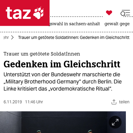

taz zahl ich
hitze
surfen
landtagswahl in sachsen-anhalt
gewalt gegen

taz zahl ich
wehr
Trauer um getötete SoldatInnen: Gedenken im Gleichschritt
taz zahl ich
themen
Trauer um getötete SoldatInnen
Gedenken im Gleichschritt
politik
Unterstützt von der Bundeswehr marschierte die
öko
„Military Brotherhood Germany“ durch Berlin. Die
Linke kritisiert das „vordemokratische Ritual“.
gesellschaft
6.11.2019
11:46 Uhr
teilen
kultur
sport