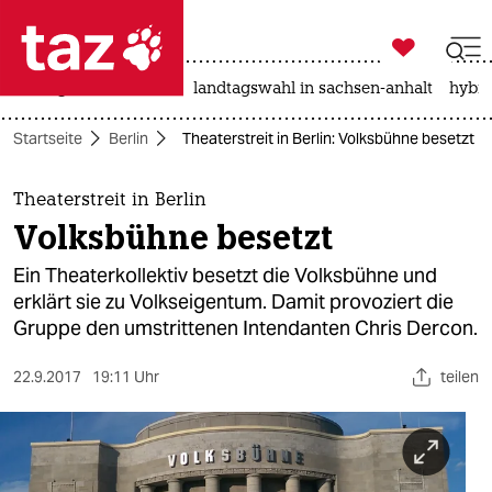

taz zahl ich
niedrigwasser
rente
landtagswahl in sachsen-anhalt
hybri

taz zahl ich
Startseite
Berlin
Theaterstreit in Berlin: Volksbühne besetzt
taz zahl ich
themen
Theaterstreit in Berlin
Volksbühne besetzt
politik
Ein Theaterkollektiv besetzt die Volksbühne und
öko
erklärt sie zu Volkseigentum. Damit provoziert die
Gruppe den umstrittenen Intendanten Chris Dercon.
gesellschaft
22.9.2017
19:11 Uhr
teilen
kultur
sport