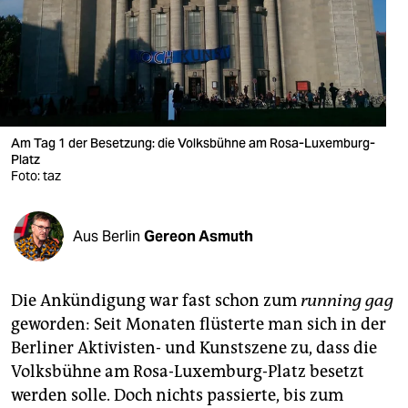
berlin
nord
wahrheit
verlag
Am Tag 1 der Besetzung: die Volksbühne am Rosa-Luxemburg-
verlag
Platz
Foto: taz
veranstaltungen
shop
Aus Berlin
Gereon Asmuth
fragen & hilfe
Die Ankündigung war fast schon zum
running gag
unterstützen
geworden: Seit Monaten flüsterte man sich in der
abo
Berliner Aktivisten- und Kunstszene zu, dass die
Volksbühne am Rosa-Luxemburg-Platz besetzt
genossenschaft
werden solle. Doch nichts passierte, bis zum