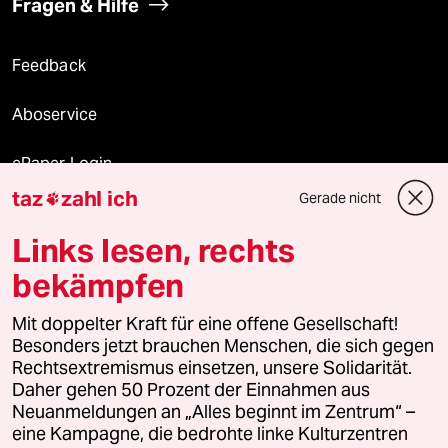
Fragen & Hilfe
Feedback
Aboservice
ePaper Login
taz
zahl ich
Gerade nicht

Downloads für Abonnierende
Links lesen, rechts
bekämpfen
© 2026 taz Verlags und Vertriebs GmbH
Mit doppelter Kraft für eine offene Gesellschaft!
Alle Rechte vorbehalten. Bei rechtlichen Fragen oder für Genehmigungen
wenden Sie sich bitte an
lizenzen@taz.de
Besonders jetzt brauchen Menschen, die sich gegen
Rechtsextremismus einsetzen, unsere Solidarität.
Daher gehen 50 Prozent der Einnahmen aus
Feedback
Redaktionsstatut
Kommune-Richtlinien
KI-
Neuanmeldungen an „Alles beginnt im Zentrum“ –
eine Kampagne, die bedrohte linke Kulturzentren
Leitlinie
Informant
Datenschutz
Impressum
AGB