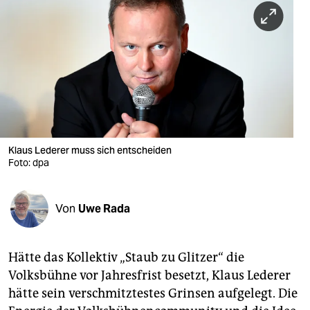
berlin
nord
wahrheit
verlag
verlag
veranstaltungen
Klaus Lederer muss sich entscheiden
Foto: dpa
shop
fragen & hilfe
Von
Uwe Rada
unterstützen
Hätte das Kollektiv „Staub zu Glitzer“ die
abo
Volksbühne vor Jahresfrist besetzt, Klaus Lederer
genossenschaft
hätte sein verschmitztestes Grinsen aufgelegt. Die