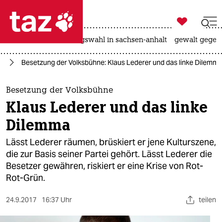

taz zahl ich
hitze
surfen
landtagswahl in sachsen-anhalt
gewalt gegen

taz zahl ich
in
Besetzung der Volksbühne: Klaus Lederer und das linke Dilemm
taz zahl ich
themen
Besetzung der Volksbühne
Klaus Lederer und das linke
politik
Dilemma
öko
Lässt Lederer räumen, brüskiert er jene Kulturszene,
die zur Basis seiner Partei gehört. Lässt Lederer die
gesellschaft
Besetzer gewähren, riskiert er eine Krise von Rot-
Rot-Grün.
kultur
sport
24.9.2017
16:37 Uhr
teilen