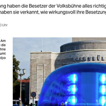
ang haben die Besetzer der Volksbühne alles richt
aben sie verkannt, wie wirkungsvoll ihre Besetzun
0 Uhr
: Am
 die
ühne
äumt
 dpa