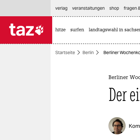
hautnavigation anspringen
hauptinhalt anspringen
footer anspringen
verlag
veranstaltungen
shop
fragen &
hitze
surfen
landtagswahl in sachse

taz zahl ich
taz zahl ich
Startseite
Berlin
Berliner Wochenko
themen
politik
Berliner W
öko
Der e
gesellschaft
kultur
Kom
sport