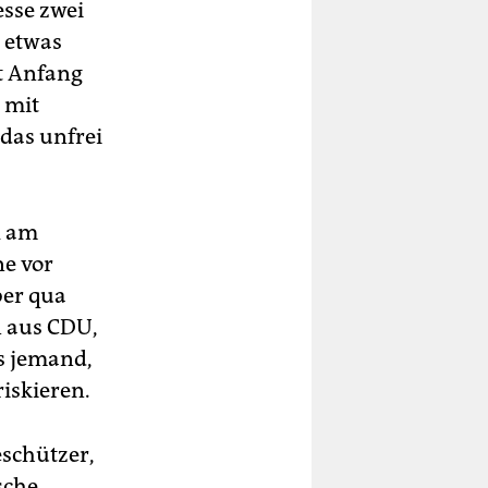
esse zwei
s etwas
kt Anfang
 mit
 das unfrei
l am
ne vor
ber qua
n aus CDU,
ls jemand,
riskieren.
eschützer,
ische