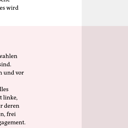
 es wird
wahlen
sind.
h und vor
lles
 linke,
ür deren
n, frei
ngagement.