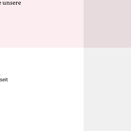
e unsere
.
seit