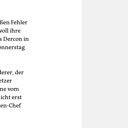
oßen Fehler
oll ihre
s Dercon in
onnerstag
erer, der
etzer
hne vom
icht erst
nen-Chef