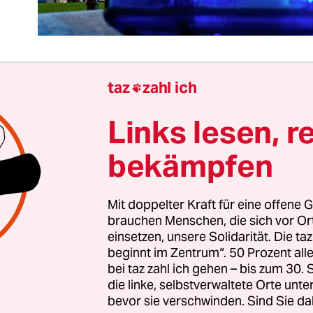
taz
zahl ich

 Tage lang haben die Besetzer der Volksbühne alles
Links lesen, r
acht. Sie sind am Freitag vor acht Tagen so umsic
lich in das Traditionshaus am Rosa-Luxemburg-
bekämpfen
en, haben es mehr als ein Wochenende lang mit
s und Partys erfolgreich bespielt. Sie, die sich
Mit doppelter Kraft für eine offene G
lektiv „Staub zu Glitter“ nennen, haben ein politi
brauchen Menschen, die sich vor O
t: Kampf gegen die Verdrängung und gegen den A
einsetzen, unsere Solidarität. Die ta
nd der Kultur.
beginnt im Zentrum“. 50 Prozent a
bei taz zahl ich gehen – bis zum 30
die linke, selbstverwaltete Orte unte
das Gemeinsame, das Offene in den Vordergrund g
bevor sie verschwinden. Sind Sie da
ngen und Volksküche organisiert. Sie haben sich