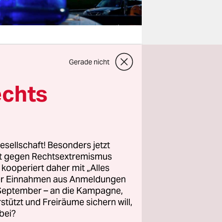
Gerade nicht
 richtig
echts
htig wie
Platz
esellschaft! Besonders jetzt
sches Ziel
rt gegen Rechtsextremismus
usverkauf
z kooperiert daher mit „Alles
ller Einnahmen aus Anmeldungen
. September – an die Kampagne,
rstützt und Freiräume sichern will,
estellt,
bei?
 nicht