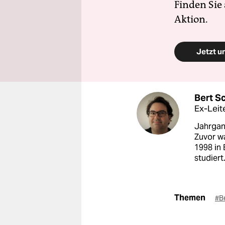
Finden Sie
Aktion.
Jetzt u
Bert S
Ex-Leite
Jahrgang
Zuvor wa
1998 in 
studiert
Themen
#B