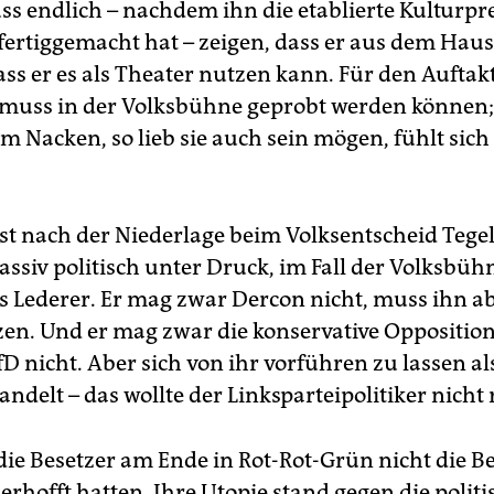
s endlich – nachdem ihn die etablierte Kulturpr
 fertiggemacht hat – zeigen, dass er aus dem Hau
ss er es als Theater nutzen kann. Für den Aufta
uss in der Volksbühne geprobt werden können;
m Nacken, so lieb sie auch sein mögen, fühlt sich
ist nach der Niederlage beim Volksentscheid Tege
ssiv politisch unter Druck, im Fall der Volksbüh
s Lederer. Er mag zwar Dercon nicht, muss ihn a
en. Und er mag zwar die konservative Oppositio
D nicht. Aber sich von ihr vorführen zu lassen a
andelt – das wollte der Linksparteipolitiker nicht 
die Besetzer am Ende in Rot-Rot-Grün nicht die B
h erhofft hatten. Ihre Utopie stand gegen die polit