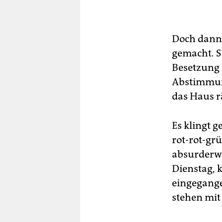
Doch dann, 
gemacht. S
Besetzung 
Abstimmung
das Haus 
Es klingt 
rot-rot-gr
absurderwe
Dienstag, 
eingegang
stehen mit