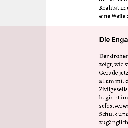
Realität in
eine Weile 
Die Enga
Der drohe
zeigt, wie
Gerade jet
allem mit d
Zivilgesell
beginnt im
selbstverw
Schutz und 
zugänglich