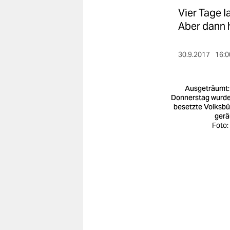
berlin
Vier Tage l
nord
Aber dann h
wahrheit
30.9.2017
16:0
verlag
Ausgeträumt
verlag
Donnerstag wurde
besetzte Volksb
veranstaltungen
ger
Foto:
shop
fragen & hilfe
unterstützen
abo
genossenschaft