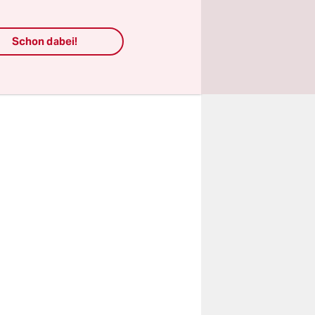
rgerlicher
eikamen,
Schon dabei!
besseren