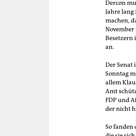
Dercon mus
Jahre lang
machen, da
November m
Besetzern i
an.
Der Senat 
Sonntag ma
allem Klau
Amt schütz
FDP und Af
der nicht h
So fanden 
die sie sic