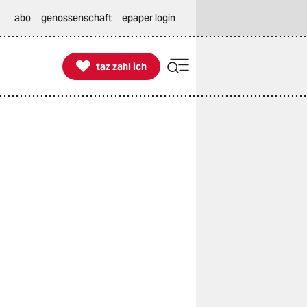
abo
genossenschaft
epaper login

taz zahl ich
taz zahl ich