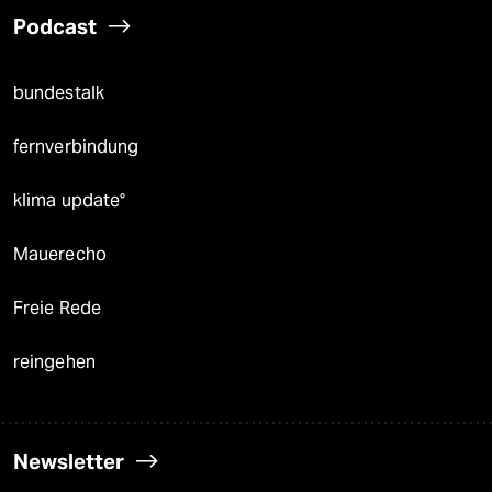
Podcast
bundestalk
fernverbindung
klima update°
Mauerecho
Freie Rede
reingehen
Newsletter