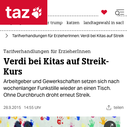

taz zahl ich
bergsteigen
usa unter trump
katzen
landtagswahl in sachs

taz zahl ich
it
Tarifverhandlungen für ErzieherInnen: Verdi bei Kitas auf Streik-
taz zahl ich
themen
Tarifverhandlungen für ErzieherInnen
Verdi bei Kitas auf Streik-
politik
Kurs
öko
Arbeitgeber und Gewerkschaften setzen sich nach
wochenlanger Funkstille wieder an einen Tisch.
gesellschaft
Ohne Durchbruch droht erneut Streik.
kultur
28.9.2015
14:55 Uhr
teilen
sport