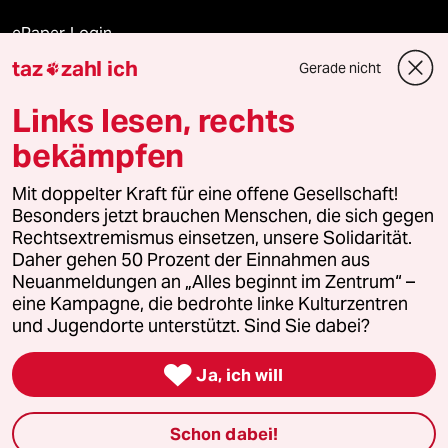
ePaper Login
taz
zahl ich
Gerade nicht

Downloads für Abonnierende
Links lesen, rechts
bekämpfen
© 2026 taz Verlags und Vertriebs GmbH
Alle Rechte vorbehalten. Bei rechtlichen Fragen oder für Genehmigungen
Mit doppelter Kraft für eine offene Gesellschaft!
wenden Sie sich bitte an
lizenzen@taz.de
Besonders jetzt brauchen Menschen, die sich gegen
Rechtsextremismus einsetzen, unsere Solidarität.
Daher gehen 50 Prozent der Einnahmen aus
Feedback
Redaktionsstatut
Kommune-Richtlinien
KI-
Neuanmeldungen an „Alles beginnt im Zentrum“ –
eine Kampagne, die bedrohte linke Kulturzentren
Leitlinie
Informant
Datenschutz
Impressum
AGB
und Jugendorte unterstützt. Sind Sie dabei?
Seitenwende
Einwilligungen widerrufen (Ads)

Ja, ich will
Schon dabei!