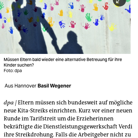
berlin
nord
wahrheit
verlag
verlag
Müssen Eltern bald wieder eine alternative Betreuung für ihre
Kinder suchen?
veranstaltungen
Foto: dpa
shop
Aus Hannover
Basil Wegener
fragen & hilfe
unterstützen
dpa
|
Eltern müssen sich bundesweit auf mögliche
neue Kita-Streiks einrichten. Kurz vor einer neuen
abo
Runde im Tarifstreit um die Erzieherinnen
bekräftigte die Dienstleistungsgewerkschaft Verdi
genossenschaft
ihre Streikdrohung. Falls die Arbeitgeber nicht zu