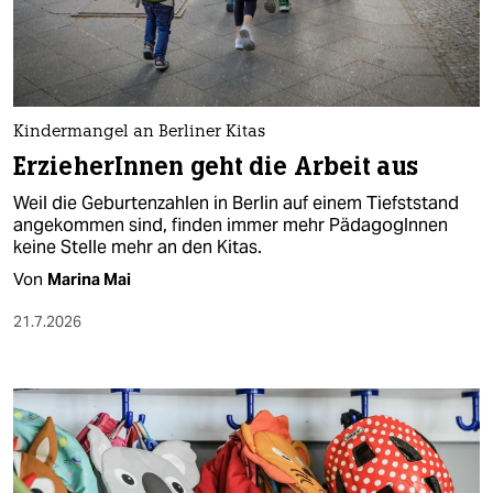
berlin
nord
wahrheit
Kindermangel an Berliner Kitas
verlag
ErzieherInnen geht die Arbeit aus
verlag
Weil die Geburtenzahlen in Berlin auf einem Tiefststand
angekommen sind, finden immer mehr PädagogInnen
veranstaltungen
keine Stelle mehr an den Kitas.
shop
Von
Marina Mai
fragen & hilfe
21.7.2026
unterstützen
abo
genossenschaft