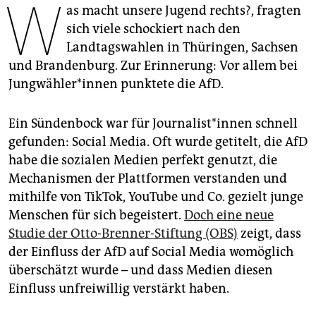
W
epaper login
as macht unsere Jugend rechts?, fragten
sich viele schockiert nach den
Landtagswahlen in Thüringen, Sachsen
und Brandenburg. Zur Erinnerung: Vor allem bei
Jung­wäh­le­r*in­nen punktete die AfD.
Ein Sündenbock war für Jour­na­lis­t*in­nen schnell
gefunden: Social Media. Oft wurde getitelt, die AfD
habe die sozialen Medien perfekt genutzt, die
Mechanismen der Plattformen verstanden und
mithilfe von TikTok, YouTube und Co. gezielt junge
Menschen für sich begeistert.
Doch eine neue
Studie der Otto-Brenner-Stiftung (OBS)
zeigt, dass
der Einfluss der AfD auf Social Media womöglich
überschätzt wurde – und dass Medien diesen
Einfluss unfreiwillig verstärkt haben.