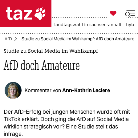

taz zahl ich
niedrigwasser
rente
landtagswahl in sachsen-anhalt
hybri

taz zahl ich
AfD
Studie zu Social Media im Wahlkampf: AfD doch Amateure
taz zahl ich
Studie zu Social Media im Wahlkampf
themen
AfD doch Amateure
politik
öko
Kommentar von
Ann-Kathrin Leclere
gesellschaft
kultur
Der AfD-Erfolg bei jungen Menschen wurde oft mit
TikTok erklärt. Doch ging die AfD auf Social Media
sport
wirklich strategisch vor? Eine Studie stellt das
infrage.