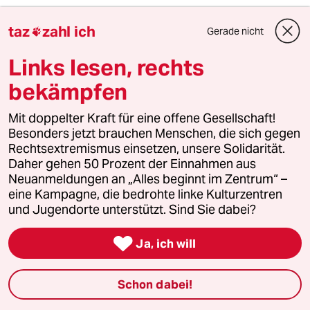
meistkommentiert
taz
zahl ich
Gerade nicht

Links lesen, rechts
1
Krise der Demokratie
AfD-Wählen als Triebabfuhr
bekämpfen
Mit doppelter Kraft für eine offene Gesellschaft!
Besonders jetzt brauchen Menschen, die sich gegen
2
Streit um Rente mit 63
Rechtsextremismus einsetzen, unsere Solidarität.
Passgenauer Populismus
Daher gehen 50 Prozent der Einnahmen aus
Neuanmeldungen an „Alles beginnt im Zentrum“ –
eine Kampagne, die bedrohte linke Kulturzentren
und Jugendorte unterstützt. Sind Sie dabei?
3
Die Wahrheit
56 Millionen Deutsche sind betroffen

Ja, ich will
Schon dabei!
4
Drohnenvorfall am Leipziger Flughafen