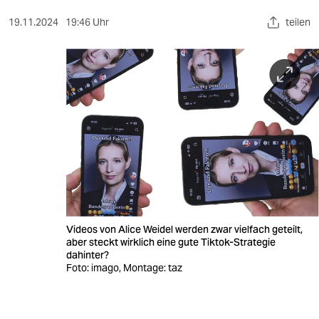
berlin
19.11.2024
19:46 Uhr
teilen
nord
wahrheit
verlag
verlag
veranstaltungen
shop
fragen & hilfe
Videos von Alice Weidel werden zwar vielfach geteilt,
unterstützen
aber steckt wirklich eine gute Tiktok-Strategie
dahinter?
abo
Foto: imago, Montage: taz
genossenschaft