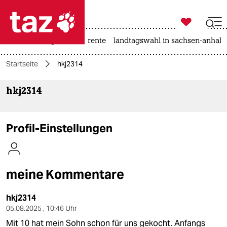

taz zahl ich
hitze
niedrigwasser
rente
landtagswahl in sachsen-anhalt

taz zahl ich
Startseite
hkj2314
taz zahl ich
hkj2314
themen
politik
Profil-Einstellungen
öko
gesellschaft
meine Kommentare
kultur
hkj2314
sport
05.08.2025 , 10:46 Uhr
Mit 10 hat mein Sohn schon für uns gekocht. Anfangs