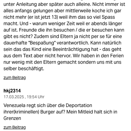
berlin
unter Anleitung aber später auch alleine. Nicht immer ist
alles anfangs gelungen aber mittlerweile koche ich gar
nord
nicht mehr (er ist jetzt 13) weil ihm das so viel Spass
macht. Und - warum weniger Zeit weil er abends länger
wahrheit
auf ist. Freunde die ihn besuchen / die er besuchen kann
gibt es nicht? Zudem sind Eltern ja nicht per se für eine
verlag
dauerhafte "Bespaßung" verantwortlich. Kann natürlich
sein das das Kind eine Beeinträchtigung hat - das geht
verlag
aus dem Text aber nicht hervor. Wir haben in den Ferien
nur wenig mit den Eltern gemacht sondern uns mit uns
veranstaltungen
selber beschäftigt.
shop
zum Beitrag
fragen & hilfe
hkj2314
unterstützen
17.03.2025 , 19:54 Uhr
Venezuela regt sich über die Deportation
abo
ihrer(kriminellen) Burger auf? Mein Mitleid halt sich in
Grenzen
genossenschaft
zum Beitrag