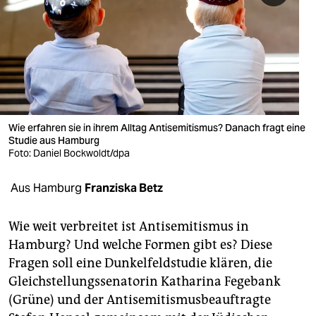
berlin
nord
wahrheit
verlag
verlag
Wie erfahren sie in ihrem Alltag Antisemitismus? Danach fragt eine
Studie aus Hamburg
veranstaltungen
Foto: Daniel Bockwoldt/dpa
shop
Aus Hamburg
Franziska Betz
fragen & hilfe
Wie weit verbreitet ist Antisemitismus in
unterstützen
Hamburg? Und welche Formen gibt es? Diese
Fragen soll eine Dunkelfeldstudie klären, die
abo
Gleichstellungssenatorin Katharina Fegebank
genossenschaft
(Grüne) und der Antisemitismusbeauftragte