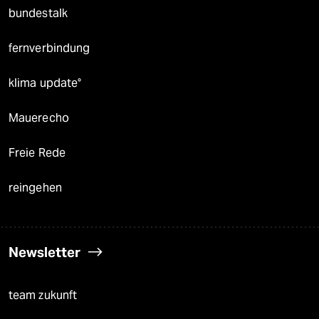
bundestalk
fernverbindung
klima update°
Mauerecho
Freie Rede
reingehen
Newsletter
team zukunft