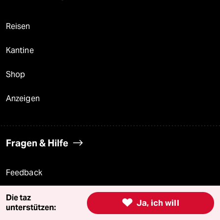
Reisen
Kantine
Shop
Anzeigen
Fragen & Hilfe
Feedback
Aboservice
Die taz

Ja, ich will
unterstützen: