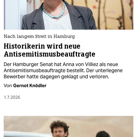
berlin
nord
wahrheit
Nach langem Streit in Hamburg
verlag
Historikerin wird neue
Antisemitismusbeauftragte
verlag
Der Hamburger Senat hat Anna von Villiez als neue
veranstaltungen
Antisemitismusbeauftragte bestellt. Der unterlegene
Bewerber hatte dagegen geklagt und verloren.
shop
Von
Gernot Knödler
fragen & hilfe
1.7.2026
unterstützen
abo
genossenschaft