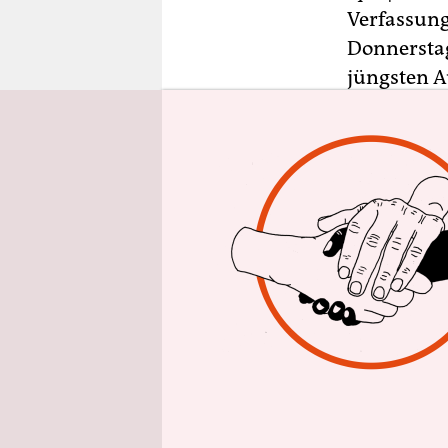
epaper login
Verfassung
Donnerst
jüngsten 
Haldenwang
der Verfas
extremisti
In den ve
kritisch z
diese Äuße
Verfassung
Verdachtsf
Verfassung
Hochstufung
Beschwerde