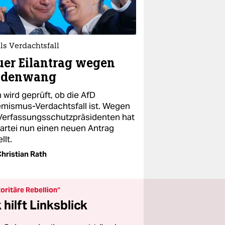
ls Verdachtsfall
er Eilantrag wegen
ldenwang
 wird geprüft, ob die AfD
emismus-Verdachtsfall ist. Wegen
Verfassungsschutzpräsidenten hat
Partei nun einen neuen Antrag
llt.
hristian Rath
oritäre Rebellion“
hilft Linksblick