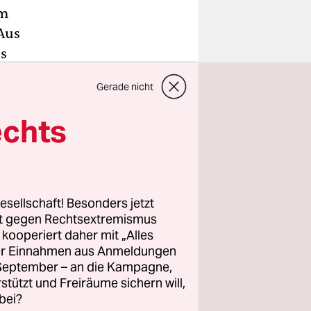
am
Aus
s
für, dass
Gerade nicht
ichert
echts
rholt
jedoch,
ss der
esellschaft! Besonders jetzt
 als
rt gegen Rechtsextremismus
z kooperiert daher mit „Alles
amt für
ller Einnahmen aus Anmeldungen
. September – an die Kampagne,
luss ist
rstützt und Freiräume sichern will,
gericht in
bei?