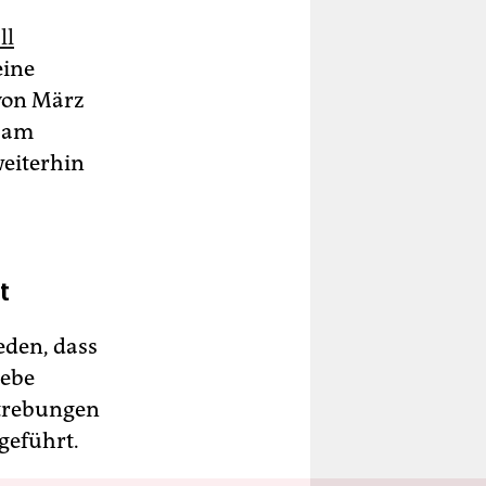
ll
eine
 von März
m am
eiterhin
t
eden, dass
gebe
strebungen
geführt.