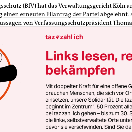
sschutz (BfV) hat das Verwaltungsgericht Köln 
ag
einen erneuten Eilantrag der Partei
abgelehnt. 
Aussagen von Verfassungsschutzpräsident Thoma
 ergeben sich demnach keine Anhaltspunkte da
taz
zahl ich

sungsschutz die Partei vom Verdachtsfall zur „ges
schen Bestrebung“ hochstufen will.
Links lesen, r
bekämpfen
rgangenen Monaten hatte sich Haldenwang
wiede
ur AfD geäußert
. Das Verwaltungsgericht urteilte 
rungen gäben keinen Grund zu der Annahme, da
Mit doppelter Kraft für eine offene G
sschutz die behördeninterne
Einstufung der AfD
brauchen Menschen, die sich vor O
einsetzen, unsere Solidarität. Die ta
all
geändert habe. Im Gegenteil habe das Bundes
beginnt im Zentrum“. 50 Prozent a
sschutz noch im Mai bekräftigt, dass eine solche
bei taz zahl ich gehen – bis zum 30
 derzeit nicht beabsichtigt sei. Gegen den Besch
die linke, selbstverwaltete Orte unte
 beim nordrhein-westfälischen Oberverwaltungs
bevor sie verschwinden. Sind Sie da