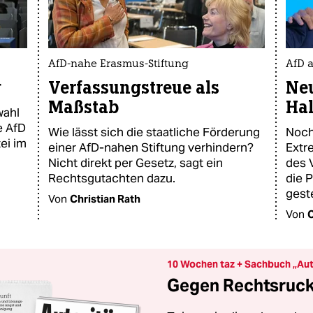
AfD-nahe Erasmus-Stiftung
AfD a
g
Verfassungstreue als
Neu
Maßstab
Ha
wahl
ie AfD
Wie lässt sich die staatliche Förderung
Noch
ei im
einer AfD-nahen Stiftung verhindern?
Extr
Nicht direkt per Gesetz, sagt ein
des 
Rechtsgutachten dazu.
die 
geste
Von
Christian Rath
Von
C
10 Wochen taz + Sachbuch „Aut
Gegen Rechtsruck 