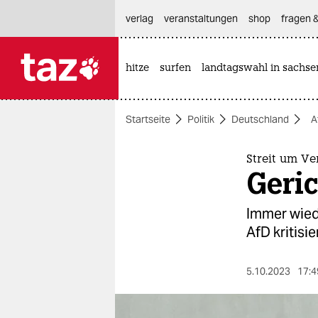
hautnavigation anspringen
hauptinhalt anspringen
footer anspringen
verlag
veranstaltungen
shop
fragen &
hitze
surfen
landtagswahl in sachse

taz zahl ich
taz zahl ich
Startseite
Politik
Deutschland
A
themen
politik
Streit um V
Geric
öko
Immer wied
gesellschaft
AfD kritisie
kultur
5.10.2023
17:4
sport