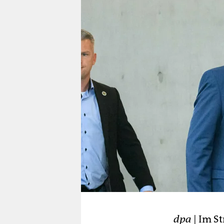
berlin
nord
wahrheit
verlag
verlag
veranstaltungen
shop
fragen & hilfe
unterstützen
abo
genossenschaft
dpa
| Im S