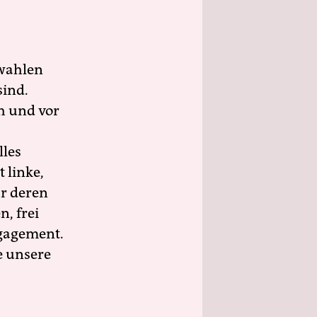
wahlen
sind.
h und vor
lles
 linke,
ür deren
n, frei
ngagement.
e unsere