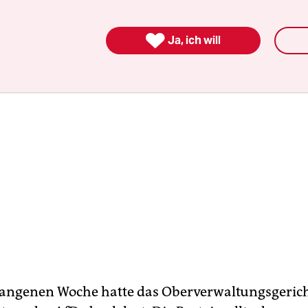
öglich.

Ja, ich will
gangenen Woche hatte das Oberverwaltungsgerich