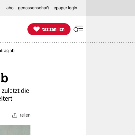
abo
genossenschaft
epaper login

taz zahl ich
taz zahl ich
ntrag ab
ab
zuletzt die
itert.
teilen