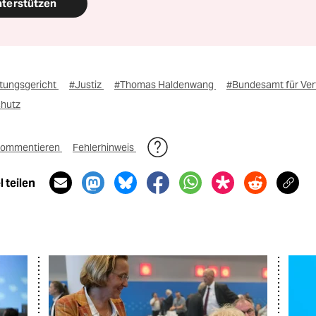
nterstützen
tungsgericht
#Justiz
#Thomas Haldenwang
#Bundesamt für Ve
chutz
ommentieren
Fehlerhinweis
 teilen