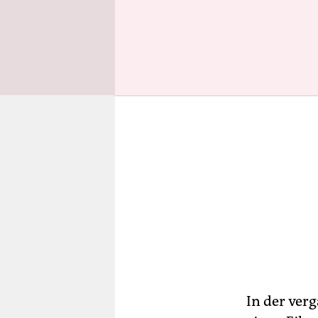
Münster m
In der ver