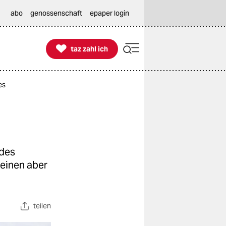
abo
genossenschaft
epaper login

taz zahl ich
taz zahl ich
es
 des
heinen aber
teilen