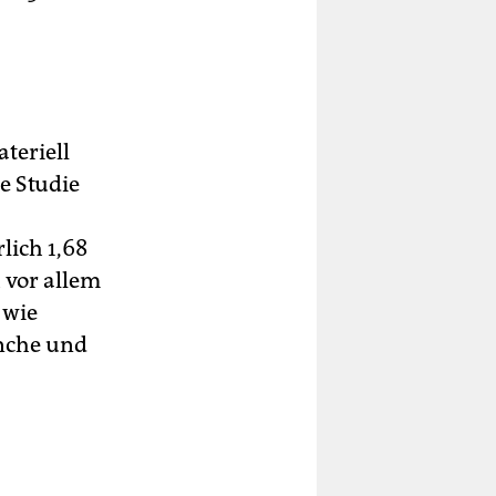
teriell
ne Studie
lich 1,68
 vor allem
 wie
anche und