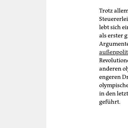
Trotz alle
Steuererle
lebt sich e
als erster
Argumenten
außenpolit
Revolution
anderen ol
engeren Dr
olympische
in den let
geführt.