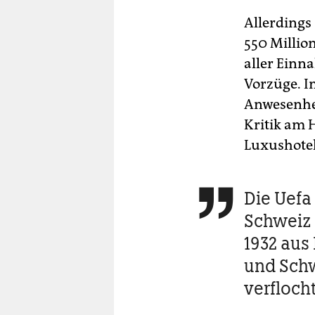
Allerdings 
550 Million
aller Einn
Vorzüge. In
Anwesenhei
Kritik am 
Luxushote
Die Uefa

Schweiz 
1932 aus 
und Schw
verfloch