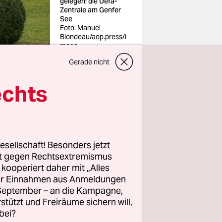
gelegen: die Uefa-
Zentrale am Genfer
See
Foto: Manuel
Blondeau/aop.press/i
mago
Gerade nicht
echts
 sich
rts
esellschaft! Besonders jetzt
n Sitz in
rt gegen Rechtsextremismus
 Das IOC
z kooperiert daher mit „Alles
ller Einnahmen aus Anmeldungen
Fifa in
. September – an die Kampagne,
ch und die
rstützt und Freiräume sichern will,
e.
bei?