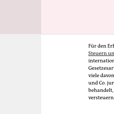
Drumherum 
Sportarten
hat mit al
Sportorgan
Dichte welt
Für den Erf
Steuern u
internatio
Gesetzesar
viele davon
und Co. ju
behandelt,
versteuern