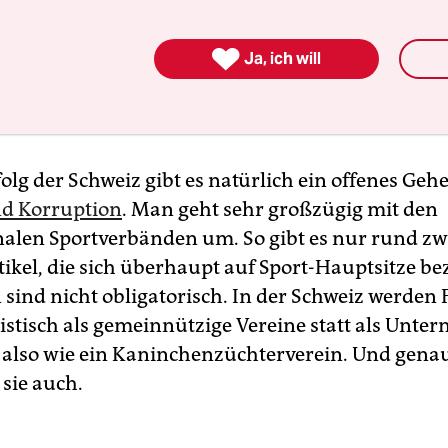
gruppieren sich etliche kleinere Verbände oly
 wie Turnen, Radsport, Rudern oder Tischtennis.

Ja, ich will
lein 40 internationalen Sportverbänden und 15
isationen, darunter dem Sportgerichtshof CAS, d
weit. Wieso bloß?
olg der Schweiz gibt es natürlich ein offenes Geh
nd Korruption
. Man geht sehr großzügig mit den
nalen Sportverbänden um. So gibt es nur rund z
tikel, die sich überhaupt auf Sport-Hauptsitze be
 sind nicht obligatorisch. In der Schweiz werden F
ristisch als gemeinnützige Vereine statt als Unt
 also wie ein Kaninchenzüchterverein. Und gena
 sie auch.