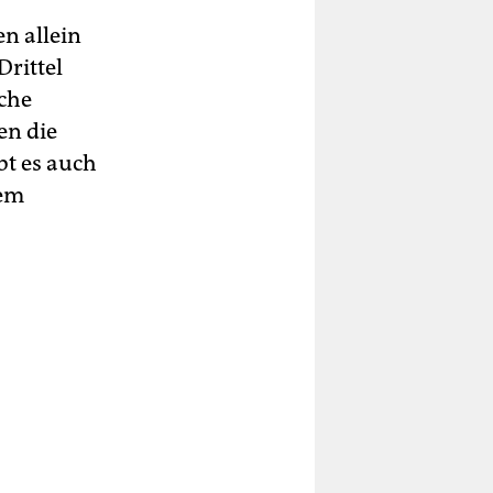
en allein
Drittel
che
en die
bt es auch
lem