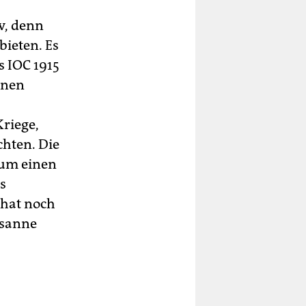
v, denn
ieten. Es
s IOC 1915
inen
Kriege,
chten. Die
 um einen
s
 hat noch
usanne