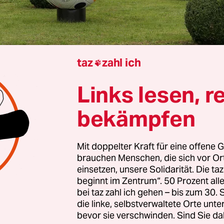
taz
zahl ich

Berlin
Alina Schwermer
Links lesen, r
bekämpfen
eutschen Kickerinnen in die Schweiz reisen, lässt
rmulieren, dass sie im Machtzentrum des Weltspo
Mit doppelter Kraft für eine offene G
 Rund 60 internationale Sportverbände haben ihre
brauchen Menschen, die sich vor O
, darunter die dicken Schiffe IOC, Fifa und Uefa.
einsetzen, unsere Solidarität. Die ta
beginnt im Zentrum“. 50 Prozent a
n einem futuristischen Prunkbau in Lausanne, die 
bei taz zahl ich gehen – bis zum 30
bunkerartigen Bond-Bösewicht-­Zen­tra­le in Züri
die linke, selbstverwaltete Orte unte
on, gleich in Nachbarschaft zum IOC am Genferse
bevor sie verschwinden. Sind Sie da