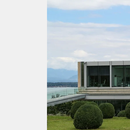
berlin
nord
wahrheit
verlag
verlag
veranstaltungen
shop
fragen & hilfe
unterstützen
abo
genossenschaft