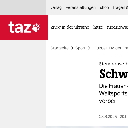
hautnavigation anspringen
hauptinhalt anspringen
footer anspringen
verlag
veranstaltungen
shop
fragen &
krieg in der ukraine
hitze
niedrigwa

taz zahl ich
taz zahl ich
Startseite
Sport
Fußball-EM der Fr
themen
politik
Steueroase 
Schw
öko
Die Frauen
gesellschaft
Weltsports.
vorbei.
kultur
sport
28.6.2025
20:0