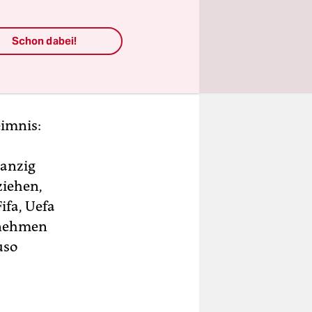
mpischer
 Lausanne
Schon dabei!
ie höchste
eimnis:
wanzig
ziehen,
ifa, Uefa
ernehmen
uso