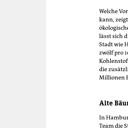
Welche Vor
kann, zeigt
ökologisch
lässt sich
Stadt wie 
zwölf pro 
Kohlenstof
die zusätz
Millionen 
Alte Bäu
In Hambur
Team die S