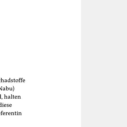
chadstoffe
(Nabu)
, halten
diese
eferentin