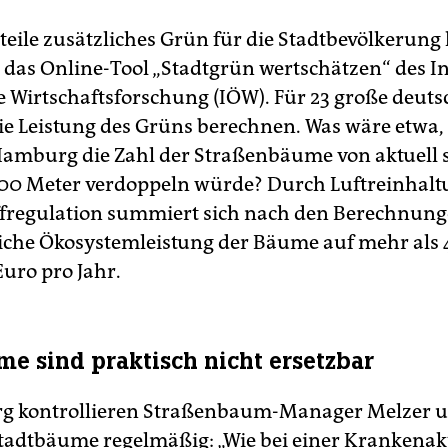
teile zusätzliches Grün für die Stadtbevölkerung
 das Online-Tool „Stadtgrün wertschätzen“ des In
e Wirtschaftsforschung (IÖW). Für 23 große deuts
 die Leistung des Grüns berechnen. Was wäre etwa
Hamburg die Zahl der Straßenbäume von aktuell 
100 Meter verdoppeln würde? Durch Luftreinhalt
fregulation summiert sich nach den Berechnun
liche Ökosystemleistung der Bäume auf mehr als 
Euro pro Jahr.
me sind praktisch nicht ersetzbar
g kontrollieren Straßenbaum-Manager Melzer u
tadtbäume regelmäßig: „Wie bei einer Krankenak