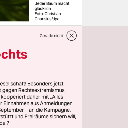
Jeder Baum macht
glücklich
Foto: Christian
Charisius/dpa
Gerade nicht
 hohen
en,
echts
en Wurzeln
Klimakrise
.
ck. „Es
agt Torsten
esellschaft! Besonders jetzt
Frühling
rt gegen Rechtsextremismus
 wir im
z kooperiert daher mit „Alles
ll auf
ller Einnahmen aus Anmeldungen
. September – an die Kampagne,
rstützt und Freiräume sichern will,
bei?