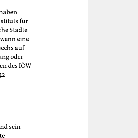
 haben
stituts für
che Städte
, wenn eine
sechs auf
ung oder
gen des IÖW
42
nd sein
te