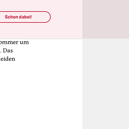
ls
 unter
er. „Das
Schon dabei!
wie eine
nischen
m Sommer um
. Das
leiden