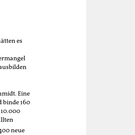
hätten es
sermangel
 ausbilden
chmidt. Eine
nd binde 160
r 10.000
ällten
 400 neue