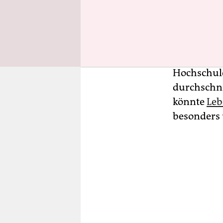
Das Grün s
lebenswert
Bäumen her
Zusammensp
grüne Klim
Hochschule
durchschni
könnte
Leb
besonders 