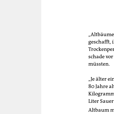
„Altbäume s
geschafft,
Trockenper
schade vor
müssten.
„Je älter e
80 Jahre al
Kilogramm 
Liter Saue
Altbaum mi