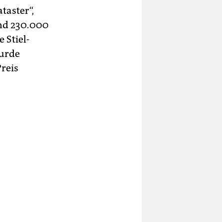
aster“,
rund 230.000
e Stiel-
urde
reis