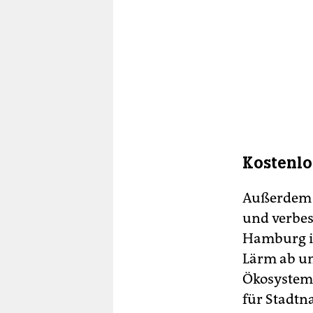
Kostenlo
Außerdem p
und verbes
Hamburg in
Lärm ab un
Ökosysteml
für Stadtn