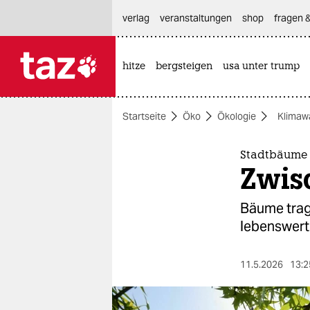
hautnavigation anspringen
hauptinhalt anspringen
footer anspringen
verlag
veranstaltungen
shop
fragen &
hitze
bergsteigen
usa unter trump

taz zahl ich
taz zahl ich
Startseite
Öko
Ökologie
Klimaw
themen
politik
Stadtbäume 
Zwis
öko
Bäume trage
gesellschaft
lebenswert 
kultur
11.5.2026
13:2
sport