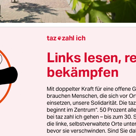
taz
zahl ich

willig würden sich Bäume den Standort zwischen
d Straßen wohl nie aussuchen: verdichteter Bod
Links lesen, r
 Versiegelung, Baustellen und Autos, die auf ihr
inzu kommen
steigende Temperaturen durch die 
bekämpfen
ume in Großstädten stehen zunehmend unter Dru
rer, unseren Bestand weiterhin so zu erhalten“, s
Mit doppelter Kraft für eine offene G
traßenbaum-Manager der Stadt Hamburg. Dieser 
brauchen Menschen, die sich vor O
ise sei bisher viel zu trocken. „Zum Glück hatten
einsetzen, unsere Solidarität. Die ta
l Schnee und das Grundwasser befindet sich aktue
beginnt im Zentrum“. 50 Prozent a
bei taz zahl ich gehen – bis zum 30
chem Niveau“, sagt der Biogeograph.
die linke, selbstverwaltete Orte unte
bevor sie verschwinden. Sind Sie da