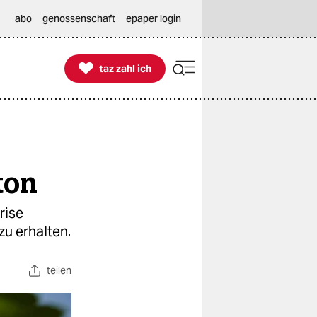
abo
genossenschaft
epaper login

taz zahl ich
taz zahl ich
ton
rise
zu erhalten.
teilen