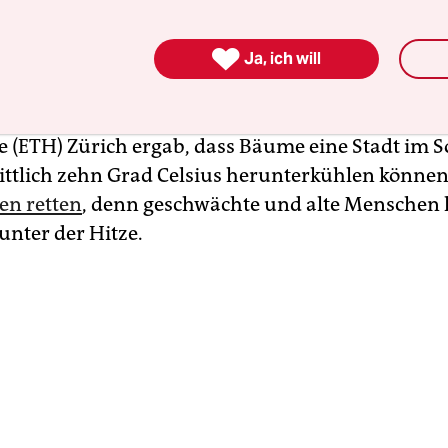
orgt dafür, dass
Städte in Zeiten des Klimawande
 bleiben.
Städte heizten sich besonders auf
, aber

rsche ein angenehmes Mikroklima, erklärt Melz
Ja, ich will
iel aus Schatten und Verdunstungskälte wirkt 
aanlage.“ Eine Studie der Eidgenössischen Tech
 (ETH) Zürich ergab, dass Bäume eine Stadt i
ttlich zehn Grad Celsius herunterkühlen können
en retten
, denn geschwächte und alte Menschen 
unter der Hitze.