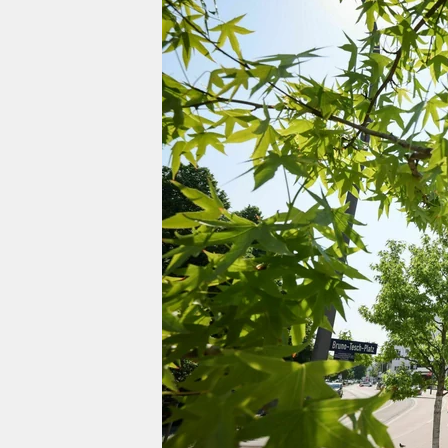
berlin
nord
wahrheit
verlag
verlag
veranstaltungen
shop
fragen & hilfe
unterstützen
abo
genossenschaft