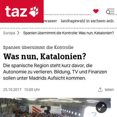

taz zahl ich
katzen
hitze
niedrigwasser
landtagswahl in sachsen-anhal

taz zahl ich
Europa
Spanien übernimmt die Kontrolle: Was nun, Katalonien?
taz zahl ich
themen
Spanien übernimmt die Kontrolle
Was nun, Katalonien?
politik
Die spanische Region steht kurz davor, die
öko
Autonomie zu verlieren. Bildung, TV und Finanzen
sollen unter Madrids Aufsicht kommen.
gesellschaft
25.10.2017
15:09 Uhr
teilen
kultur
sport