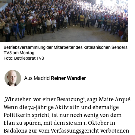
berlin
nord
wahrheit
verlag
Betriebsversammlung der Mitarbeiter des katalanischen Senders
verlag
TV3 am Montag
Foto: Betriebsrat TV3
veranstaltungen
shop
Aus Madrid
Reiner Wandler
fragen & hilfe
„Wir stehen vor einer Besatzung“, sagt Maite Arqué.
unterstützen
Wenn die 74-jährige Aktivistin und ehemalige
abo
Politikerin spricht, ist nur noch wenig von dem
Elan zu spüren, mit dem sie am 1. Oktober in
genossenschaft
Badalona zur vom Verfassungsgericht verbotenen