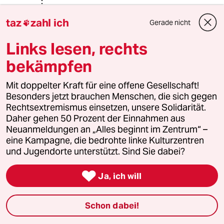
redbird71
R
taz
zahl ich
Gerade nicht

26.10.2017
,
07:25 Uhr
@Hanno Homie:
Links lesen, rechts
Was ist das für eine Verfassung? Eine
bekämpfen
die in einem Volksentscheid in GANZ
Spanien befürwortet wurde. Was gibt
Mit doppelter Kraft für eine offene Gesellschaft!
es den an der auszusetzen? Das es
Besonders jetzt brauchen Menschen, die sich gegen
einen Paragrafen gibt der es der
Rechtsextremismus einsetzen, unsere Solidarität.
Regierung erlaubt eine ihr
Daher gehen 50 Prozent der Einnahmen aus
untergeordnete Verwaltung zur
Neuanmeldungen an „Alles beginnt im Zentrum“ –
Einhaltung der Gesetze zu zwingen?
eine Kampagne, die bedrohte linke Kulturzentren
und Jugendorte unterstützt. Sind Sie dabei?
Unglaublich! Wo gibt's denn sowas.

Ja, ich will
DiMa
D
25.10.2017
,
21:55 Uhr
Schon dabei!
@Hanno Homie: