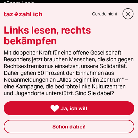
ePaper Login
taz
zahl ich
Gerade nicht

Downloads für Abonnierende
Links lesen, rechts
bekämpfen
© 2026 taz Verlags und Vertriebs GmbH
Mit doppelter Kraft für eine offene Gesellschaft!
Alle Rechte vorbehalten. Bei rechtlichen Fragen oder für Genehmigungen
wenden Sie sich bitte an
lizenzen@taz.de
Besonders jetzt brauchen Menschen, die sich gegen
Rechtsextremismus einsetzen, unsere Solidarität.
Daher gehen 50 Prozent der Einnahmen aus
Feedback
Redaktionsstatut
Kommune-Richtlinien
KI-
Neuanmeldungen an „Alles beginnt im Zentrum“ –
eine Kampagne, die bedrohte linke Kulturzentren
Leitlinie
Informant
Datenschutz
Impressum
AGB
und Jugendorte unterstützt. Sind Sie dabei?
Seitenwende
Einwilligungen widerrufen (Ads)

Ja, ich will
Schon dabei!