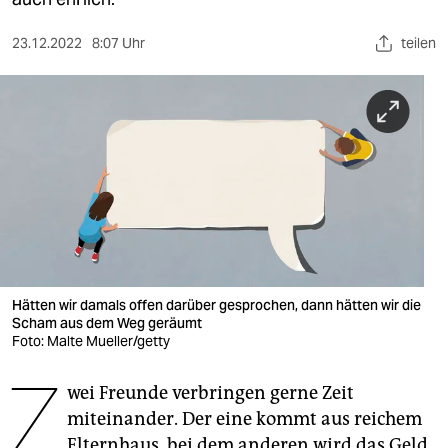
berlin
nord
23.12.2022
8:07 Uhr
teilen
wahrheit
verlag
verlag
veranstaltungen
shop
fragen & hilfe
Hätten wir damals offen darüber gesprochen, dann hätten wir die
Scham aus dem Weg geräumt
unterstützen
Foto: Malte Mueller/getty
Z
abo
wei Freunde verbringen gerne Zeit
genossenschaft
miteinander. Der eine kommt aus reichem
Elternhaus, bei dem anderen wird das Geld