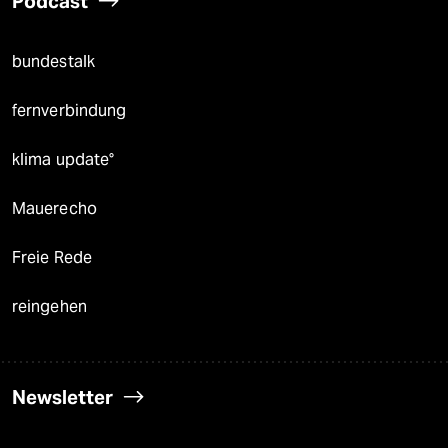
Podcast
bundestalk
fernverbindung
klima update°
Mauerecho
Freie Rede
reingehen
Newsletter