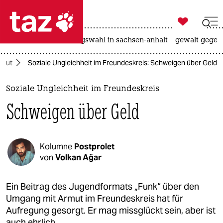

taz zahl ich
hitze
surfen
landtagswahl in sachsen-anhalt
gewalt gegen

taz zahl ich
rmut
Soziale Ungleichheit im Freundeskreis: Schweigen über Geld
taz zahl ich
themen
Soziale Ungleichheit im Freundeskreis
Schweigen über Geld
politik
öko
Kolumne
Postprolet
gesellschaft
von
Volkan Ağar
kultur
Ein Beitrag des Jugendformats „Funk“ über den
Umgang mit Armut im Freundeskreis hat für
sport
Aufregung gesorgt. Er mag missglückt sein, aber ist
auch ehrlich.