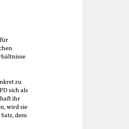
für
schen
rhältnisse
onkret zu
SPD sich als
haft ihr
, wird sie
 Satz, dem