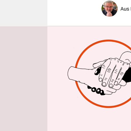
epaper login
Aus 
Rund einen
Bundestags
künftige A
„fundament
schreibt S
Beitrag fü
Neustart w
strategisch
Was das ko
noch auf v
Erneuerung