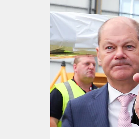
berlin
nord
wahrheit
verlag
verlag
veranstaltungen
shop
fragen & hilfe
unterstützen
abo
genossenschaft