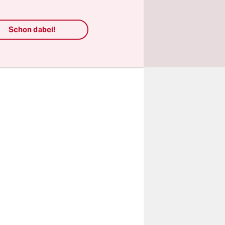
gung“
 vor.
Schon dabei!