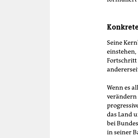
Konkrete
Seine Kern
einstehen,
Fortschritt
andererseit
Wenn es al
verändern h
progressive
das Land u
bei Bundes
in seiner 