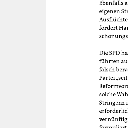
Ebenfalls 
eigenen St
Ausflüchte
fordert Ha
schonungsl
Die SPD ha
führten au
falsch ber
Partei „se
Reformvors
solche Wa
Stringenz 
erforderli
vernünftig
formuliert