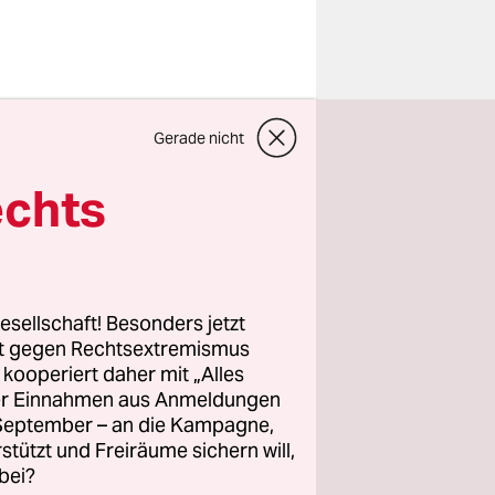
Gerade nicht
 die
 Eine
echts
gbar“,
entlichten
er
,
esellschaft! Besonders jetzt
rt gegen Rechtsextremismus
z kooperiert daher mit „Alles
ller Einnahmen aus Anmeldungen
 allerdings
. September – an die Kampagne,
rstützt und Freiräume sichern will,
bei?
en“. Die