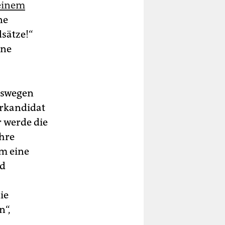
einem
ne
sätze!“
ine
Deswegen
erkandidat
r werde die
ihre
Um eine
nd
ie
n“,