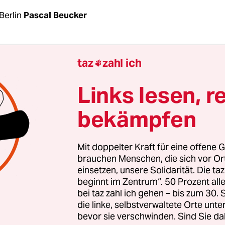
Berlin
Pascal Beucker
 Monat nach ihrem historischen Debakel bei der
taz
zahl ich

wahl hat in der SPD die Auseinandersetzung um
usrichtung und Aufstellung der Partei begonnen.
Links lesen, r
ale und tiefgreifende Erneuerung“ sei „unabdin
bekämpfen
PD-Chef Martin Schulz in einem am Freitag
veröff
r das sozialdemokratische Portal
vorwärts.de
.
„Uns
ird umfassend sein – organisatorisch, strukturell
Mit doppelter Kraft für eine offene G
“, kündigt er markig an.
brauchen Menschen, die sich vor O
einsetzen, unsere Solidarität. Die ta
beginnt im Zentrum“. 50 Prozent a
nkret bedeutet, da beschränkt sich Schulz derzeit
bei taz zahl ich gehen – bis zum 30
age Andeutungen: Er wolle, „dass sich an diesem
die linke, selbstverwaltete Orte unte
bevor sie verschwinden. Sind Sie da
sprozess so viele Menschen wie möglich beteilig