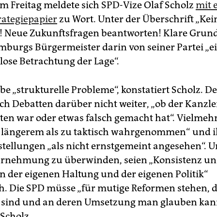
am Freitag meldete sich SPD-Vize Olaf Scholz
mit 
rategiepapier
zu Wort. Unter der Überschrift „Kei
! Neue Zukunftsfragen beantworten! Klare Grund
mburgs Bürgermeister darin von seiner Partei „e
ose Betrachtung der Lage“.
be „strukturelle Probleme“, konstatiert Scholz. 
ch Debatten darüber nicht weiter, „ob der Kanzl
aten war oder etwas falsch gemacht hat“. Vielmeh
it längerem als zu taktisch wahrgenommen“ und 
tellungen „als nicht ernstgemeint angesehen“. 
hrnehmung zu überwinden, seien „Konsistenz u
in der eigenen Haltung und der eigenen Politik“
ch. Die SPD müsse „für mutige Reformen stehen, d
 sind und an deren Umsetzung man glauben kan
 Scholz.