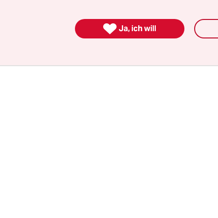
„wieder zu einer Mitmachpartei, ja zu einer Bewe
ogrammatische Korrekturen schlägt Schulz nicht

Ja, ich will