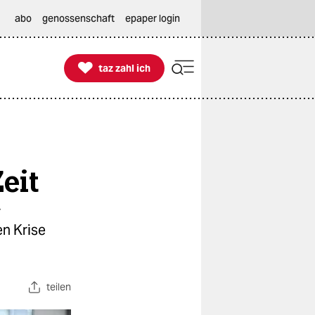
abo
genossenschaft
epaper login

taz zahl ich
taz zahl ich
eit
r
n Krise
teilen