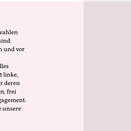
wahlen
sind.
h und vor
lles
 linke,
ür deren
n, frei
ngagement.
e unsere