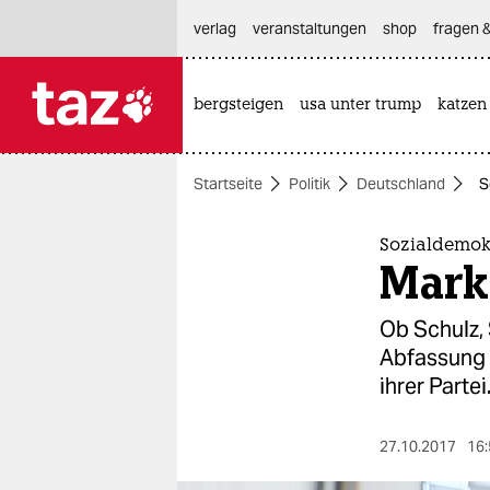
hautnavigation anspringen
hauptinhalt anspringen
footer anspringen
verlag
veranstaltungen
shop
fragen &
bergsteigen
usa unter trump
katzen

taz zahl ich
taz zahl ich
Startseite
Politik
Deutschland
S
themen
politik
Sozialdemokr
Marki
öko
Ob Schulz, 
gesellschaft
Abfassung 
ihrer Partei
kultur
sport
27.10.2017
16: