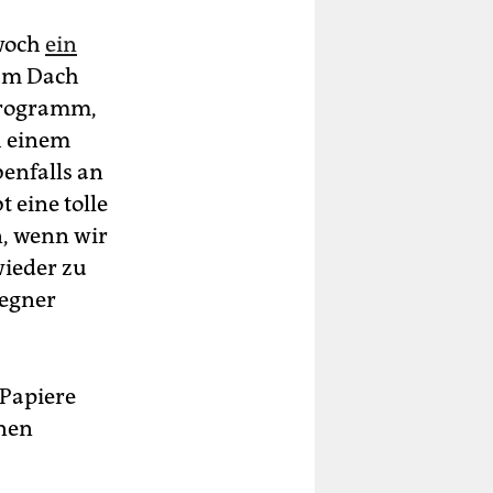
twoch
ein
zum Dach
 Programm,
h einem
enfalls an
 eine tolle
n, wenn wir
wieder zu
tegner
 Papiere
inen