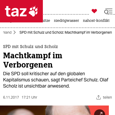

taz zahl ich
krieg in der ukraine
hitze
niedrigwasser
nahost-konflikt

taz zahl ich
schland
SPD mit Schulz und Scholz: Machtkampf im Verborgenen
taz zahl ich
themen
SPD mit Schulz und Scholz
Machtkampf im
politik
Verborgenen
öko
Die SPD soll kritischer auf den globalen
Kapitalismus schauen, sagt Parteichef Schulz. Olaf
gesellschaft
Scholz ist unsichtbar anwesend.
kultur
6.11.2017
17:21 Uhr
teilen
sport