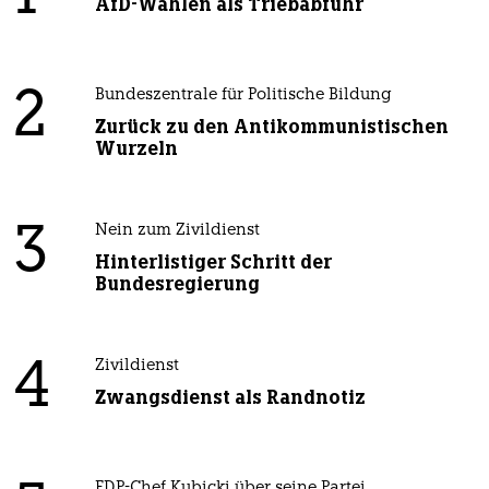
AfD-Wählen als Triebabfuhr
2
Bundeszentrale für Politische Bildung
Zurück zu den Antikommunistischen
Wurzeln
3
Nein zum Zivildienst
Hinterlistiger Schritt der
Bundesregierung
4
Zivildienst
Zwangsdienst als Randnotiz
FDP-Chef Kubicki über seine Partei