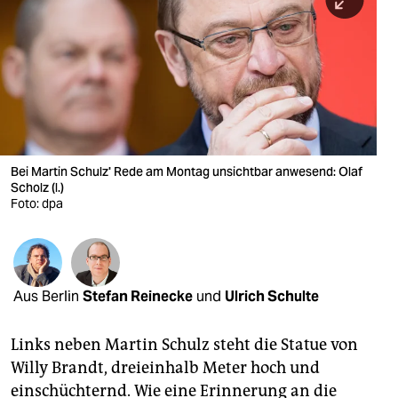
berlin
nord
wahrheit
verlag
verlag
Bei Martin Schulz' Rede am Montag unsichtbar anwesend: Olaf
Scholz (l.)
veranstaltungen
Foto: dpa
shop
fragen & hilfe
unterstützen
Aus Berlin
Stefan Reinecke
und
Ulrich Schulte
abo
Links neben Martin Schulz steht die Statue von
Willy Brandt, dreieinhalb Meter hoch und
genossenschaft
einschüchternd. Wie eine Erinnerung an die