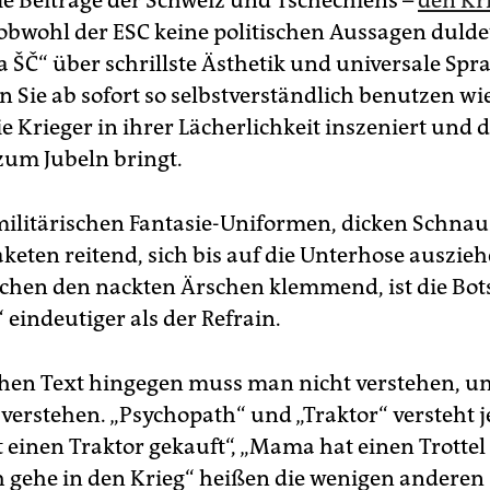
ie Beiträge der Schweiz und Tschechiens –
den Kri
 obwohl der ESC keine politischen Aussagen dulde
ŠČ“ über schrillste Ästhetik und universale Spra
en Sie ab sofort so selbstverständlich benutzen wi
e Krieger in ihrer Lächerlichkeit inszeniert und 
um Jubeln bringt.
militärischen Fantasie-Uniformen, dicken Schnau
keten reitend, sich bis auf die Unterhose auszie
chen den nackten Ärschen klemmend, ist die Bot
eindeutiger als der Refrain.
chen Text hingegen muss man nicht verstehen, u
 verstehen. „Psychopath“ und „Traktor“ versteht j
einen Traktor gekauft“, „Mama hat einen Trottel g
 gehe in den Krieg“ heißen die wenigen anderen S