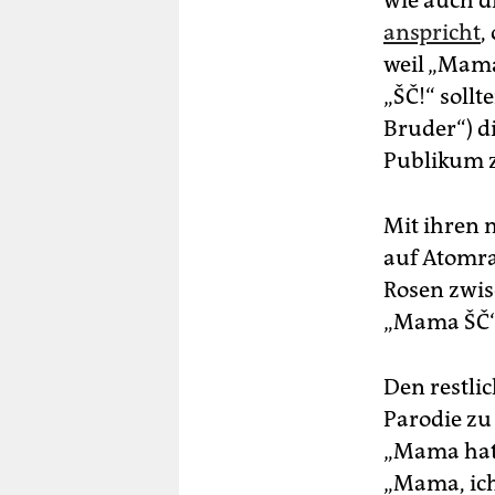
wie auch d
anspricht
,
weil „Mama 
„ŠČ!“ sollt
Bruder“) di
Publikum z
Mit ihren 
auf Atomra
Rosen zwis
„Mama ŠČ“ 
Den restli
Parodie zu
„Mama hat 
„Mama, ich