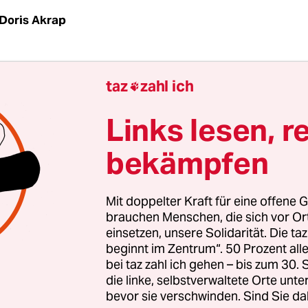
Doris Akrap
satoren des ESC verbieten dem ukrainischen Prä
taz
zahl ich

ein Grußwort zu halten. Dieses Vorgehen sollte je
für lauten Protest sein. Wäre der ESC unpolitisc
Links lesen, r
dann seine Moderatorinnen in blau-gelbe Kostüme
bekämpfen
Gebäuden aus der Ukraine? Diese Haltung ist alber
tt der bei dem Wettbewerb hoch favorisierten kroa
Let 3 je sein könnte.
Mit doppelter Kraft für eine offene G
brauchen Menschen, die sich vor O
einsetzen, unsere Solidarität. Die ta
retten dem ESC politisch den Arsch. Denn Let 3 sc
beginnt im Zentrum“. 50 Prozent a
r Geschichte auf
dem ESC
. Zum ersten Mal überh
bei taz zahl ich gehen – bis zum 30
kritische Zeichen zum Zeichen gesamteuropäisc
die linke, selbstverwaltete Orte unte
.
bevor sie verschwinden. Sind Sie da