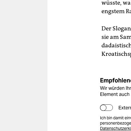
wüsste, wa
engstem Ra
Der Sloga
sie am Sams
dadaistisch
Kroatischs
Empfohlene
Wir würden Ihn
Element auch 
Exter
Ich bin damit ei
personenbezogen
Datenschutzerk