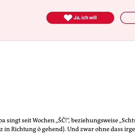

Ja, ich will
a singt seit Wochen „ŠČ!“, beziehungsweise „Scht
rz in Richtung ö gehend). Und zwar ohne dass ir