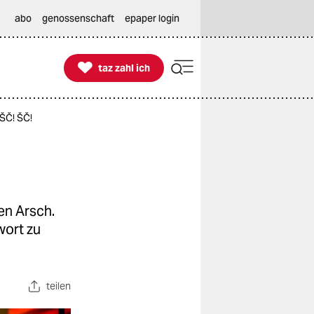
abo
genossenschaft
epaper login

taz zahl ich
taz zahl ich
 ŠČ! ŠČ!
en Arsch.
wort zu
teilen