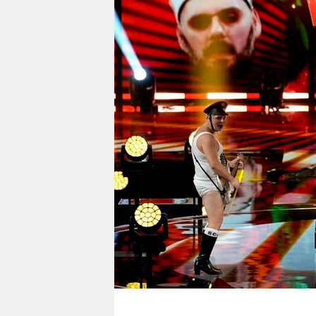
berlin
nord
wahrheit
verlag
verlag
veranstaltungen
shop
fragen & hilfe
unterstützen
abo
genossenschaft