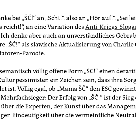
ke bei „ŠČ!“ an „Scht!“, also an „Hör auf!“, „Sei lei
Es reicht!“, an eine Variation des
Anti-Kriegs-Sloga
 Ich denke aber auch an unverständliches Gebra
re „ŠČ!“ als slawische Aktualisierung von Charlie
tatoren-Parodie.
semantisch völlig offene Form „ŠČ!“ einen derart
 Kulturpessimisten ein Zeichen sein, dass ihre Sor
 ist. Völlig egal, ob „Mama ŠČ“ den ESC gewinnt –
 Mehrfachsieger: Der Erfolg von „ŠČ!“ ist der Sieg
über die Experten, der Kunst über das Managem
gen Eindeutigkeit über die vermeintliche Neutral