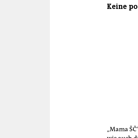
Keine po
„Mama ŠČ“ r