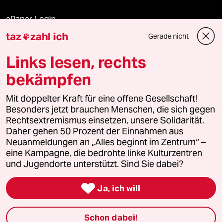
ePaper Login
taz
zahl ich
Gerade nicht

Downloads für Abonnierende
Links lesen, rechts
bekämpfen
© 2026 taz Verlags und Vertriebs GmbH
Mit doppelter Kraft für eine offene Gesellschaft!
Alle Rechte vorbehalten. Bei rechtlichen Fragen oder für Genehmigungen
wenden Sie sich bitte an
lizenzen@taz.de
Besonders jetzt brauchen Menschen, die sich gegen
Rechtsextremismus einsetzen, unsere Solidarität.
Daher gehen 50 Prozent der Einnahmen aus
Feedback
Redaktionsstatut
Kommune-Richtlinien
KI-
Neuanmeldungen an „Alles beginnt im Zentrum“ –
eine Kampagne, die bedrohte linke Kulturzentren
Leitlinie
Informant
Datenschutz
Impressum
AGB
und Jugendorte unterstützt. Sind Sie dabei?
Seitenwende
Einwilligungen widerrufen (Ads)

Ja, ich will
Schon dabei!