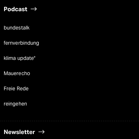
Podcast
bundestalk
fernverbindung
klima update°
Mauerecho
Freie Rede
reingehen
Newsletter