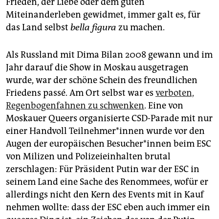
Frieden, der Liebe oder dem guten
Miteinanderleben gewidmet, immer galt es, für
das Land selbst
bella figura
zu machen.
Als Russland mit Dima Bilan 2008 gewann und im
Jahr darauf die Show in Moskau ausgetragen
wurde, war der schöne Schein des freundlichen
Friedens passé. Am Ort selbst war es
verboten,
Regenbogenfahnen zu schwenken
. Eine von
Moskauer Queers organisierte CSD-Parade mit nur
einer Handvoll Teil­neh­me­r*in­nen wurde vor den
Augen der europäischen Be­su­che­r*in­nen beim ESC
von Milizen und Polizeieinhalten brutal
zerschlagen: Für Präsident Putin war der ESC in
seinem Land eine Sache des Renommees, wofür er
allerdings nicht den Kern des Events mit in Kauf
nehmen wollte: dass der ESC eben auch immer ein