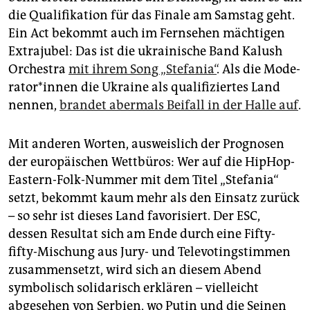
epaper login
die Qualifikation für das Finale am Samstag geht.
Ein Act bekommt auch im Fernsehen mächtigen
Extrajubel: Das ist die ukrainische Band Kalush
Orchestra
mit ihrem Song „Stefania“
. Als die Mo­de­
ra­to­r*in­nen die Ukraine als qualifiziertes Land
nennen,
brandet abermals Beifall in der Halle auf
.
Mit anderen Worten, ausweislich der Prognosen
der europäischen Wettbüros: Wer auf die HipHop-
Eastern-Folk-Nummer mit dem Titel „Stefania“
setzt, bekommt kaum mehr als den Einsatz zurück
– so sehr ist dieses Land favorisiert. Der ESC,
dessen Resultat sich am Ende durch eine Fifty-
fifty-Mischung aus Jury- und Televotingstimmen
zusammensetzt, wird sich an diesem Abend
symbolisch solidarisch erklären – vielleicht
abgesehen von Serbien, wo Putin und die Seinen