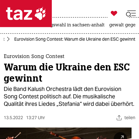

taz zahl ich
hitze
surfen
landtagswahl in sachsen-anhalt
gewalt gegen

taz zahl ich
est
Eurovision Song Contest: Warum die Ukraine den ESC gewinnt
taz zahl ich
themen
Eurovision Song Contest
Warum die Ukraine den ESC
politik
gewinnt
öko
Die Band Kalush Orchestra lädt den Eurovision
Song Contest politisch auf. Die musikalische
gesellschaft
Qualität ihres Liedes „Stefania“ wird dabei überhört.
kultur
13.5.2022
13:27 Uhr
teilen
sport