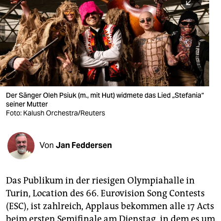
berlin
nord
wahrheit
verlag
verlag
Der Sänger Oleh Psiuk (m., mit Hut) widmete das Lied „Stefania“
seiner Mutter
veranstaltungen
Foto: Kalush Orchestra/Reuters
shop
fragen & hilfe
Von
Jan Feddersen
unterstützen
Das Publikum in der riesigen Olympiahalle in
abo
Turin, Location des 66. Eurovision Song Contests
genossenschaft
(ESC), ist zahlreich, Applaus bekommen alle 17 Acts
beim ersten Semifinale am Dienstag, in dem es um