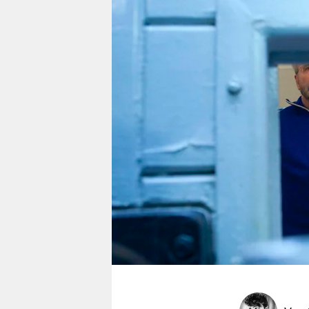
berlin
nord
wahrheit
verlag
verlag
veranstaltungen
shop
fragen & hilfe
unterstützen
abo
genossenschaft