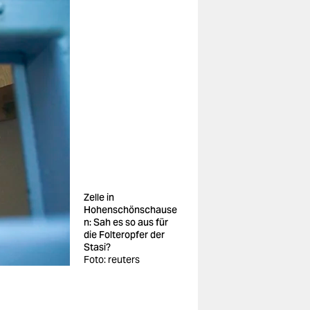
Zelle in
Hohenschönschause
n: Sah es so aus für
die Folteropfer der
Stasi?
Foto: reuters