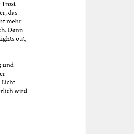
 Trost
er, das
cht mehr
och. Denn
lights out,
3 und
er
 Licht
rlich wird