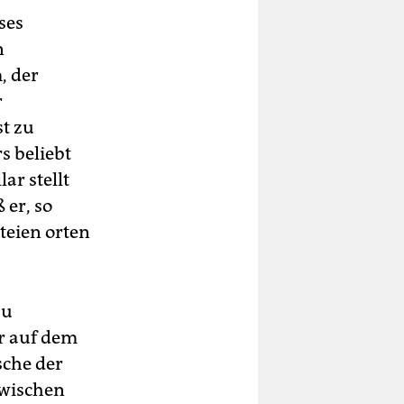
ses
n
, der
r
st zu
s beliebt
ar stellt
 er, so
teien orten
zu
er auf dem
sche der
zwischen