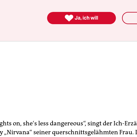

Ja, ich will
ights on, she‘s less dangereous“, singt der Ich-Erz
ry „Nirvana“ seiner querschnittsgelähmten Frau. D