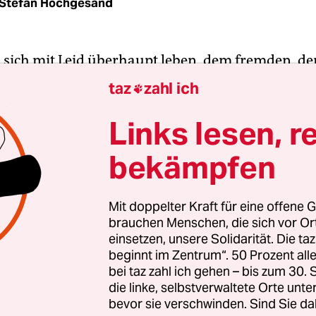
Stefan Hochgesand
es sich mit Leid überhaupt leben, dem fremden, d
an nach der Katastrophe weitermachen? Und we
taz
zahl ich

Links lesen, r
hnsons Shortstorys schwirrt eine Drohne durchs 
bekämpfen
 es redet das Hologramm des ermordeten Präside
 einstigen Direktor des Stasi-Gefängnisses
hausen in die Wasserfolterzelle und rätseln, o
Mit doppelter Kraft für eine offene G
brauchen Menschen, die sich vor O
en Absprung schafft mit einem improvisierten
einsetzen, unsere Solidarität. Die ta
lon zurück in seine Heimat Nordkorea. Ja, das ist
beginnt im Zentrum“. 50 Prozent a
ohnsons Figuren: Schaffen sie den Absprung noch
bei taz zahl ich gehen – bis zum 30
noch die Kurve? Mister Roses etwa, der als Junge, 
die linke, selbstverwaltete Orte unte
bevor sie verschwinden. Sind Sie da
 missbraucht wurde und nun selber pädophil ist.