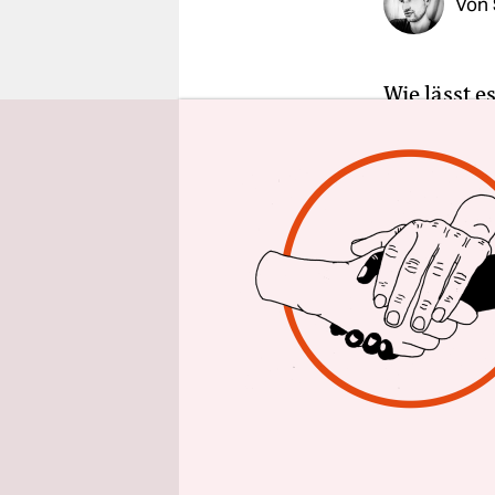
Von
epaper login
Wie lässt 
Wie kann m
oft?
In Adam Jo
Valley und
folgen dem
Hohenschön
wirklich d
Heißluftbal
hier bei J
sie gerade 
Pfadfinder