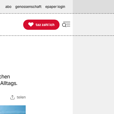
abo
genossenschaft
epaper login

taz zahl ich
taz zahl ich
chen
Alltags.
teilen