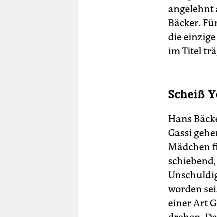
angelehnt 
Bäcker. Fü
die einzige
im Titel trä
Scheiß Y
Hans Bäck
Gassi gehe
Mädchen fi
schiebend, 
Unschuldig
worden sei.
einer Art 