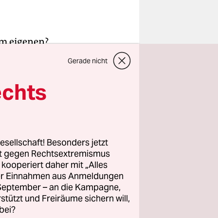
em eigenen?
nn ja, wie
Gerade nicht
echts
Silicon
nten. Wir
b Sun-Ho
esellschaft! Besonders jetzt
rt gegen Rechtsextremismus
z kooperiert daher mit „Alles
 die Frage
ller Einnahmen aus Anmeldungen
? Kriegen
. September – an die Kampagne,
als
rstützt und Freiräume sichern will,
bei?