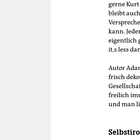
gerne Kurt
bleibt auc
Verspreche
kann. Jeden
eigentlich 
it‚s less d
Autor Adam
frisch dek
Gesellschaf
freilich i
und man l
Selbstir