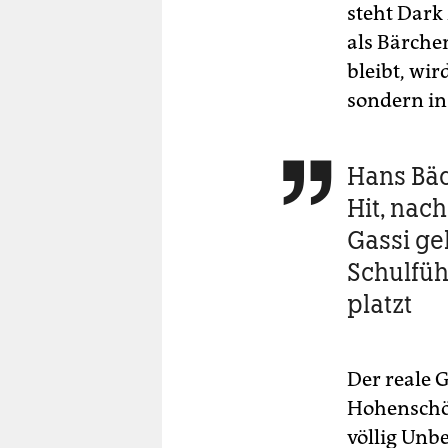
steht Dark
als Bärchen
bleibt, wir
sondern in
Hans Bä

Hit, nac
Gassi ge
Schulfüh
platzt
Der reale 
Hohenschön
völlig Unb