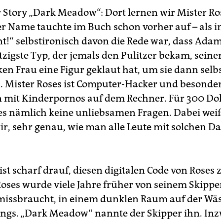
r Story „Dark Meadow“: Dort lernen wir Mister Ro
r Name tauchte im Buch schon vorher auf – als i
nt!“ selbstironisch davon die Rede war, dass Adam
tzigste Typ, der jemals den Pulitzer bekam, seine
en Frau eine Figur geklaut hat, um sie dann selb
 Mister Roses ist Computer-Hacker und besonder
 mit Kinderpornos auf dem Rechner. Für 300 Doll
es nämlich keine unliebsamen Fragen. Dabei weiß
ir, sehr genau, wie man alle Leute mit solchen Da
 ist scharf drauf, diesen digitalen Code von Roses 
Roses wurde viele Jahre früher von seinem Skipp
missbraucht, in einem dunklen Raum auf der Wä
ngs. „Dark Meadow“ nannte der Skipper ihn. In