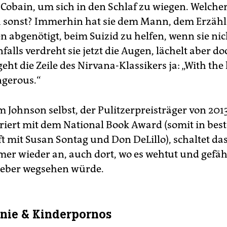
 Cobain, um sich in den Schlaf zu wiegen. Welcher
h sonst? Immerhin hat sie dem Mann, dem Erzähl
n abgenötigt, beim Suizid zu helfen, wenn sie ni
falls verdreht sie jetzt die Augen, lächelt aber d
geht die Zeile des Nirvana-Klassikers ja: „With the 
angerous.“
 Johnson selbst, der Pulitzerpreisträger von 201
oriert mit dem National Book Award (somit in best
t mit Susan Sontag und Don DeLillo), schaltet das
mmer wieder an, auch dort, wo es wehtut und gefäh
ieber wegsehen würde.
onie & Kinderpornos