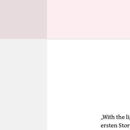
„With the l
ersten Sto