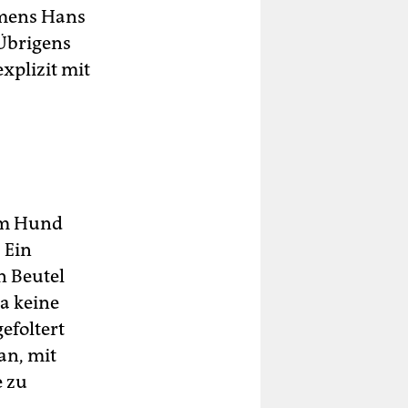
amens Hans
 Übrigens
xplizit mit
em Hund
 Ein
n Beutel
ja keine
efoltert
an, mit
e zu