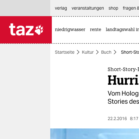
hautnavigation anspringen
hauptinhalt anspringen
footer anspringen
verlag
veranstaltungen
shop
fragen &
niedrigwasser
rente
landtagswahl i

taz zahl ich
taz zahl ich
Startseite
Kultur
Buch
Short-St
themen
politik
Short-Story
Hurr
öko
Vom Holog
gesellschaft
Stories des
kultur
22.2.2016
8:17
sport