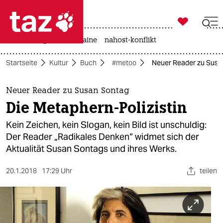

taz zahl ich
hitze
krieg in der ukraine
nahost-konflikt

taz zahl ich
Startseite
Kultur
Buch
#metoo
Neuer Reader zu Susan
taz zahl ich
themen
Neuer Reader zu Susan Sontag
Die Metaphern-Polizistin
politik
Kein Zeichen, kein Slogan, kein Bild ist unschuldig:
öko
Der Reader „Radikales Denken“ widmet sich der
Aktualität Susan Sontags und ihres Werks.
gesellschaft
20.1.2018
17:29 Uhr
teilen
kultur
sport