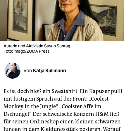
berlin
nord
wahrheit
verlag
Autorin und Aktivistin Susan Sontag
verlag
Foto: imago/ZUMA Press
veranstaltungen
Von
Katja Kullmann
shop
fragen & hilfe
Es ist doch bloß ein Sweatshirt. Ein Kapuzenpulli
unterstützen
mit lustigem Spruch auf der Front: „Coolest
Monkey in the Jungle“, „Coolster Affe im
abo
Dschungel“. Der schwedische Konzern H&M ließ
genossenschaft
für seinen Onlineshop einen kleinen schwarzen
Jungen in dem Kleidungsstück posieren. Worauf