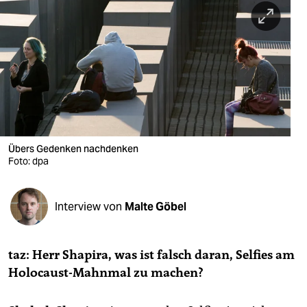
berlin
nord
wahrheit
verlag
verlag
veranstaltungen
Übers Gedenken nachdenken
Foto: dpa
shop
fragen & hilfe
Interview von
Malte Göbel
unterstützen
taz: Herr Shapira, was ist falsch daran, Selfies am
abo
Holocaust-Mahnmal zu machen?
genossenschaft