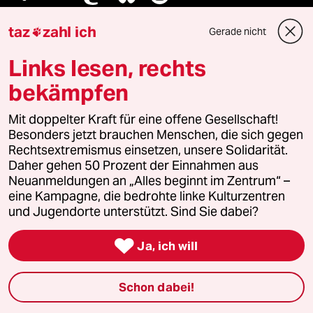
taz
zahl ich
Gerade nicht

Ressorts
Links lesen, rechts
bekämpfen
Politik
Mit doppelter Kraft für eine offene Gesellschaft!
Öko
Besonders jetzt brauchen Menschen, die sich gegen
Rechtsextremismus einsetzen, unsere Solidarität.
Daher gehen 50 Prozent der Einnahmen aus
Gesellschaft
Neuanmeldungen an „Alles beginnt im Zentrum“ –
eine Kampagne, die bedrohte linke Kulturzentren
Kultur
und Jugendorte unterstützt. Sind Sie dabei?
Sport

Ja, ich will
Berlin
Schon dabei!
Nord