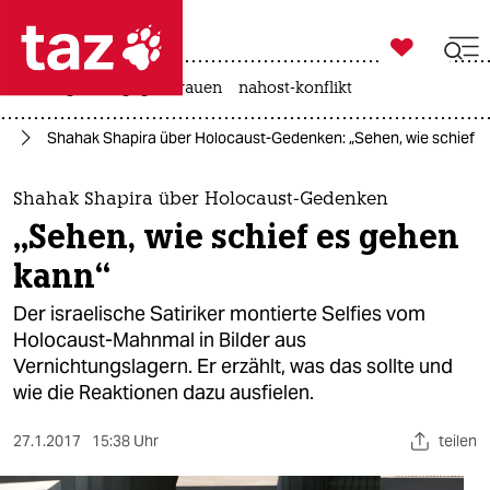

taz zahl ich
hitze
gewalt gegen frauen
nahost-konflikt

taz zahl ich
us
Shahak Shapira über Holocaust-Gedenken: „Sehen, wie schief e
taz zahl ich
themen
Shahak Shapira über Holocaust-Gedenken
„Sehen, wie schief es gehen
politik
kann“
öko
Der israelische Satiriker montierte Selfies vom
Holocaust-Mahnmal in Bilder aus
gesellschaft
Vernichtungslagern. Er erzählt, was das sollte und
wie die Reaktionen dazu ausfielen.
kultur
sport
27.1.2017
15:38 Uhr
teilen