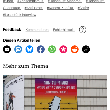
#Shoa
#Antisemitismus
#Holocaust-Mahnmal
#Holocaust-
Gedenktag
#Anti-Israel
#Nahost-Konflikt
#Satire
#Lesestück Interview
Feedback
Kommentieren
Fehlerhinweis
Diesen Artikel teilen
Mehr zum Thema