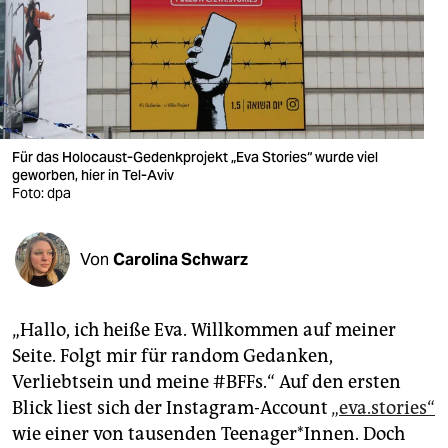
berlin
nord
wahrheit
verlag
Für das Holocaust-Gedenkprojekt „Eva Stories“ wurde viel
verlag
geworben, hier in Tel-Aviv
Foto: dpa
veranstaltungen
shop
Von
Carolina Schwarz
fragen & hilfe
„Hallo, ich heiße Eva. Willkommen auf meiner
unterstützen
Seite. Folgt mir für random Gedanken,
abo
Verliebtsein und meine #BFFs.“ Auf den ersten
Blick liest sich der Instagram-Account
„eva.stories“
genossenschaft
wie einer von tausenden Teenager*Innen. Doch