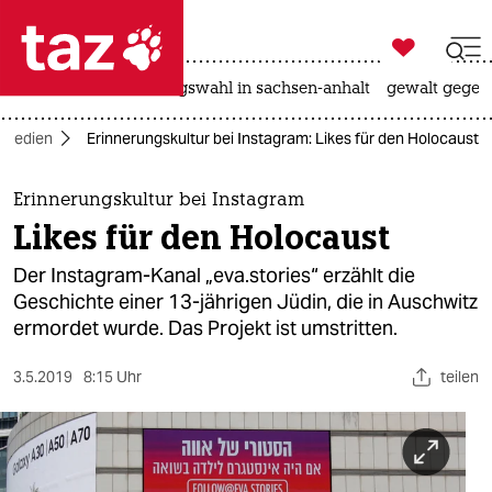

taz zahl ich
hitze
surfen
landtagswahl in sachsen-anhalt
gewalt gegen

taz zahl ich
Medien
Erinnerungskultur bei Instagram: Likes für den Holocaust
taz zahl ich
themen
Erinnerungskultur bei Instagram
Likes für den Holocaust
politik
Der Instagram-Kanal „eva.stories“ erzählt die
öko
Geschichte einer 13-jährigen Jüdin, die in Auschwitz
ermordet wurde. Das Projekt ist umstritten.
gesellschaft
3.5.2019
8:15 Uhr
teilen
kultur
sport