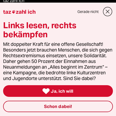
taz zahl ich
taz
zahl ich
Gerade nicht

recherchefonds ausland
Links lesen, rechts
panterstiftung
bekämpfen
panterpreis 2026
Mit doppelter Kraft für eine offene Gesellschaft!
Besonders jetzt brauchen Menschen, die sich gegen
Rechtsextremismus einsetzen, unsere Solidarität.
Daher gehen 50 Prozent der Einnahmen aus
Podcast
Neuanmeldungen an „Alles beginnt im Zentrum“ –
eine Kampagne, die bedrohte linke Kulturzentren
bundestalk
und Jugendorte unterstützt. Sind Sie dabei?

fernverbindung
Ja, ich will
klima update°
Schon dabei!
Mauerecho