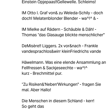
Einstein Opjepaas!!Gellewelle. Schleims!
IM Otto I. Graf von& zu Weleda-Schily - doch
doch! Melatenblonder Blender - wa^!^ & -
IM Mielke auf Rädern - Schäuble & Däh! -
Thomas “das Glasauge blickte menschlicher"
DeMisère!! Liggers. 2x vor&nach - Frankle
vandesprachlos&wirr kleinFriedrichs vande
Häwelmann. Was eine elende Ansammlung an
Fellfressen & Sackjeseechte - wa^!^
kurz - Brechmittel pur.
“Zu Risiken&'Neben'Wirkungen" - fragen Sie
mal. Aber Hallo!
Die Menschen in diesem Schland - kerr!
So geht das