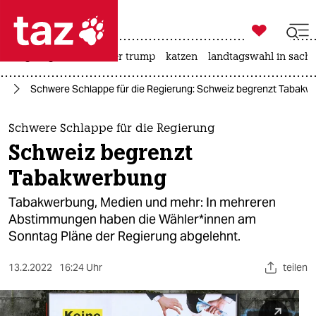

taz zahl ich
bergsteigen
usa unter trump
katzen
landtagswahl in sachs

taz zahl ich
pa
Schwere Schlappe für die Regierung: Schweiz begrenzt Tabakw
taz zahl ich
themen
Schwere Schlappe für die Regierung
Schweiz begrenzt
politik
Tabakwerbung
öko
Tabakwerbung, Medien und mehr: In mehreren
Abstimmungen haben die Wäh­le­r*in­nen am
gesellschaft
Sonntag Pläne der Regierung abgelehnt.
kultur
13.2.2022
16:24 Uhr
teilen
sport