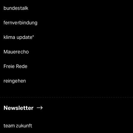
bundestalk
fernverbindung
klima update°
Mauerecho
Freie Rede
reingehen
Newsletter
team zukunft