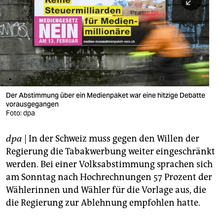
berlin
nord
wahrheit
verlag
verlag
Der Abstimmung über ein Medienpaket war eine hitzige Debatte
vorausgegangen
veranstaltungen
Foto: dpa
shop
dpa
| In der Schweiz muss gegen den Willen der
fragen & hilfe
Regierung die Tabakwerbung weiter eingeschränkt
unterstützen
werden. Bei einer Volksabstimmung sprachen sich
am Sonntag nach Hochrechnungen 57 Prozent der
abo
Wählerinnen und Wähler für die Vorlage aus, die
die Regierung zur Ablehnung empfohlen hatte.
genossenschaft