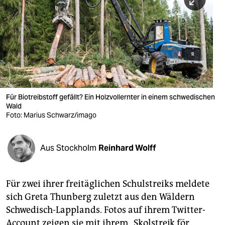
berlin
nord
wahrheit
verlag
verlag
Für Biotreibstoff gefällt? Ein Holzvollernter in einem schwedischen
Wald
veranstaltungen
Foto: Marius Schwarz/imago
shop
fragen & hilfe
Aus Stockholm
Reinhard Wolff
unterstützen
Für zwei ihrer freitäglichen Schulstreiks meldete
abo
sich Greta Thunberg zuletzt aus den Wäldern
genossenschaft
Schwedisch-Lapplands. Fotos auf ihrem Twitter-
Account zeigen sie mit ihrem „Skolstrejk för