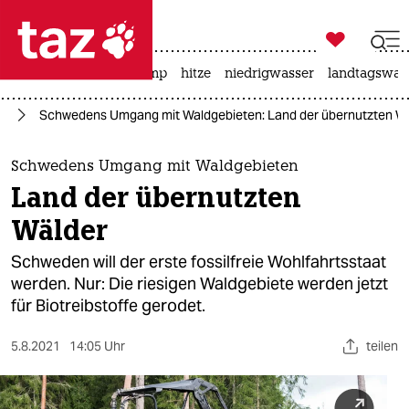

taz zahl ich
katzen
usa unter trump
hitze
niedrigwasser
landtagswahl

taz zahl ich
el
Schwedens Umgang mit Waldgebieten: Land der übernutzten W
taz zahl ich
themen
Schwedens Umgang mit Waldgebieten
Land der übernutzten
politik
Wälder
öko
Schweden will der erste fossilfreie Wohlfahrtsstaat
werden. Nur: Die riesigen Waldgebiete werden jetzt
gesellschaft
für Biotreibstoffe gerodet.
kultur
5.8.2021
14:05 Uhr
teilen
sport