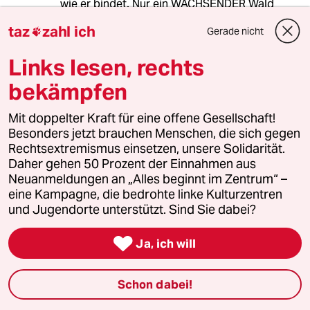
wie er bindet. Nur ein WACHSENDER Wald
bindet CO2. Und damit er wachsen kann, muss
taz
zahl ich
Gerade nicht

man in einem Urwald erst einmal Platz machen.
Links lesen, rechts
[1] Milchmädchen sind mitgemeint.
bekämpfen
Mit doppelter Kraft für eine offene Gesellschaft!
Canarienvogel
C
Besonders jetzt brauchen Menschen, die sich gegen
06.08.2021
,
17:56 Uhr
Rechtsextremismus einsetzen, unsere Solidarität.
@sollndas:
Daher gehen 50 Prozent der Einnahmen aus
Das Problem ist nur, dass die neuen
Neuanmeldungen an „Alles beginnt im Zentrum“ –
Bäume 100 Jahre und länger
eine Kampagne, die bedrohte linke Kulturzentren
wachsen müssen, bis sie das CO2
und Jugendorte unterstützt. Sind Sie dabei?
gebunden haben, das mit dem
Verheizen eines gleich alten Baumes

Ja, ich will
in kurzer Zeit frei gesetzt wird.
Nur unverheiztes und nicht
Schon dabei!
verrottendes Holz bindet CO2 auf