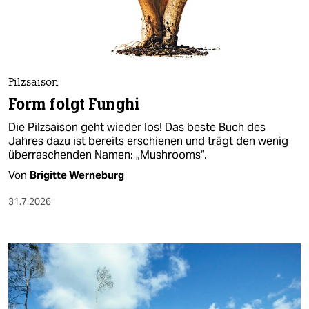
berlin
nord
wahrheit
Pilzsaison
verlag
Form folgt Funghi
verlag
Die Pilzsaison geht wieder los! Das beste Buch des
Jahres dazu ist bereits erschienen und trägt den wenig
veranstaltungen
überraschenden Namen: „Mushrooms“.
shop
Von
Brigitte Werneburg
fragen & hilfe
31.7.2026
unterstützen
abo
genossenschaft