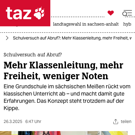

taz zahl ich
niedrigwasser
rente
landtagswahl in sachsen-anhalt
hybri

taz zahl ich
ng
Schulversuch auf Abruf?: Mehr Klassenleitung, mehr Freiheit, w
taz zahl ich
themen
Schulversuch auf Abruf?
Mehr Klassenleitung, mehr
politik
Freiheit, weniger Noten
öko
Eine Grundschule im sächsischen Meißen rückt vom
klassischen Unterricht ab – und macht damit gute
gesellschaft
Erfahrungen. Das Konzept steht trotzdem auf der
Kippe.
kultur
sport
26.3.2025
6:47 Uhr
teilen