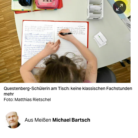
berlin
nord
wahrheit
verlag
verlag
veranstaltungen
shop
Questenberg-Schülerin am Tisch: keine klassischen Fachstunden
fragen & hilfe
mehr
Foto: Matthias Rietschel
unterstützen
abo
Aus Meißen
Michael Bartsch
genossenschaft