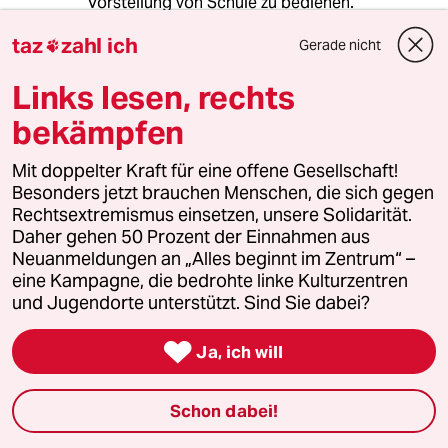
Vorstellung von Schule zu bedienen.
taz
zahl ich
Gerade nicht

Links lesen, rechts
nutzer
N
26.03.2025
,
10:45 Uhr
bekämpfen
@Benzo:
Sie schreiben, die Leistungen
Mit doppelter Kraft für eine offene Gesellschaft!
verschlechtern sich kontinuierlich
Besonders jetzt brauchen Menschen, die sich gegen
seit 20 Jahren und schlußfolgern
Rechtsextremismus einsetzen, unsere Solidarität.
daraus, dass ein Mehr am
Daher gehen 50 Prozent der Einnahmen aus
"hergebrachten" Unterrichtssystem
Neuanmeldungen an „Alles beginnt im Zentrum“ –
eine Verbesserung bringen soll und
eine Kampagne, die bedrohte linke Kulturzentren
einzelne Projekte, die es anders
und Jugendorte unterstützt. Sind Sie dabei?
angehen, einer Verbesserung
zuwiderlaufen?

Ja, ich will
Schon dabei!
Vigoleis
V
26.03.2025
,
11:08 Uhr