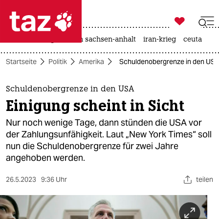

taz zahl ich
hitze
landtagswahl in sachsen-anhalt
iran-krieg
ceuta

taz zahl ich
Startseite
Politik
Amerika
Schuldenobergrenze in den USA: 
taz zahl ich
themen
Schuldenobergrenze in den USA
Einigung scheint in Sicht
politik
Nur noch wenige Tage, dann stünden die USA vor
öko
der Zahlungsunfähigkeit. Laut „New York Times“ soll
nun die Schuldenobergrenze für zwei Jahre
gesellschaft
angehoben werden.
kultur
26.5.2023
9:36 Uhr
teilen
sport