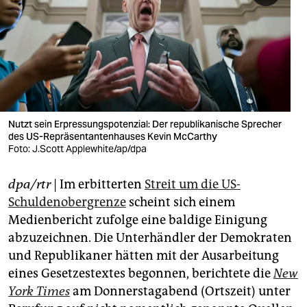
berlin
nord
wahrheit
verlag
verlag
Nutzt sein Erpressungspotenzial: Der republikanische Sprecher
des US-Repräsentantenhauses Kevin McCarthy
veranstaltungen
Foto: J.Scott Applewhite/ap/dpa
shop
dpa/rtr
| Im erbitterten
Streit um die US-
fragen & hilfe
Schuldenobergrenze
scheint sich einem
Medienbericht zufolge eine baldige Einigung
unterstützen
abzuzeichnen. Die Unterhändler der Demokraten
und Republikaner hätten mit der Ausarbeitung
abo
eines Gesetzestextes begonnen, berichtete die
New
genossenschaft
York Times
am Donnerstagabend (Ortszeit) unter