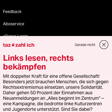
Feedback
Aboservice
ePaper Login
taz
zahl ich
Gerade nicht

Downloads für Abonnierende
Links lesen, rechts
bekämpfen
© 2026 taz Verlags und Vertriebs GmbH
Mit doppelter Kraft für eine offene Gesellschaft!
Alle Rechte vorbehalten. Bei rechtlichen Fragen oder für Genehmigungen
wenden Sie sich bitte an
lizenzen@taz.de
Besonders jetzt brauchen Menschen, die sich gegen
Rechtsextremismus einsetzen, unsere Solidarität.
Daher gehen 50 Prozent der Einnahmen aus
Feedback
Redaktionsstatut
Kommune-Richtlinien
KI-
Neuanmeldungen an „Alles beginnt im Zentrum“ –
eine Kampagne, die bedrohte linke Kulturzentren
Leitlinie
Informant
Datenschutz
Impressum
AGB
und Jugendorte unterstützt. Sind Sie dabei?