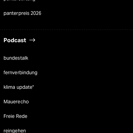
panterpreis 2026
Podcast
bundestalk
fernverbindung
klima update°
Mauerecho
Freie Rede
reingehen