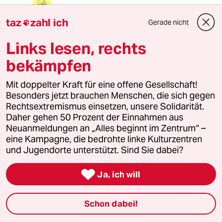
Dudel Karl
taz
zahl ich
10.01.2015
,
18:40 Uhr
Gerade nicht

@Age Krüger:
Links lesen, rechts
Sicherlich, da sind wir uns einig. Aus
heutiger Sicht wären die damaligen
bekämpfen
Montagsdemos vielleicht eher so
kontrovers wie heute der Maidan zu
Mit doppelter Kraft für eine offene Gesellschaft!
diskutieren, auch mit vergleichbaren
Besonders jetzt brauchen Menschen, die sich gegen
politischen Milieubetrachtungen.
Rechtsextremismus einsetzen, unsere Solidarität.
Daher gehen 50 Prozent der Einnahmen aus
Neuanmeldungen an „Alles beginnt im Zentrum“ –
Hanne
H
eine Kampagne, die bedrohte linke Kulturzentren
und Jugendorte unterstützt. Sind Sie dabei?
10.01.2015
,
17:34 Uhr
@Age Krüger:

Ja, ich will
He, Sie widersprechen @DUDEL
KARL doch nicht, sondern Hr. Martin:
Schon dabei!
Hr. Martin sagt doch gerade, dass
man NICHT das moralische Recht