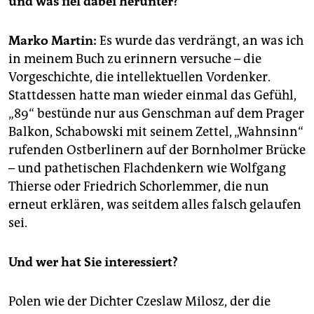
und was fiel dabei herunter?
epaper login
Marko Martin:
Es wurde das verdrängt, an was ich
in meinem Buch zu erinnern versuche – die
Vorgeschichte, die intellektuellen Vordenker.
Stattdessen hatte man wieder einmal das Gefühl,
„89“ bestünde nur aus Genschman auf dem Prager
Balkon, Schabowski mit seinem Zettel, „Wahnsinn“
rufenden Ostberlinern auf der Bornholmer Brücke
– und pathetischen Flachdenkern wie Wolfgang
Thierse oder Friedrich Schorlemmer, die nun
erneut erklären, was seitdem alles falsch gelaufen
sei.
Und wer hat Sie interessiert?
Polen wie der Dichter Czeslaw Milosz, der die