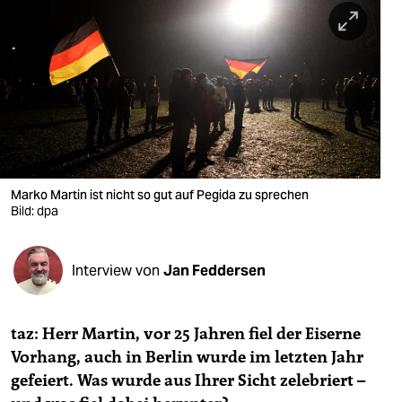
berlin
nord
wahrheit
verlag
verlag
veranstaltungen
Marko Martin ist nicht so gut auf Pegida zu sprechen
Bild: dpa
shop
fragen & hilfe
Interview von
Jan Feddersen
unterstützen
taz: Herr Martin, vor 25 Jahren fiel der Eiserne
abo
Vorhang, auch in Berlin wurde im letzten Jahr
genossenschaft
gefeiert. Was wurde aus Ihrer Sicht zelebriert –