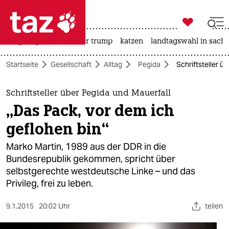

taz zahl ich
bergsteigen
usa unter trump
katzen
landtagswahl in sachs

taz zahl ich
Startseite
Gesellschaft
Alltag
Pegida
Schriftsteller ü
taz zahl ich
themen
Schriftsteller über Pegida und Mauerfall
„Das Pack, vor dem ich
politik
geflohen bin“
öko
Marko Martin, 1989 aus der DDR in die
Bundesrepublik gekommen, spricht über
gesellschaft
selbstgerechte westdeutsche Linke – und das
Privileg, frei zu leben.
kultur
sport
9.1.2015
20:02 Uhr
teilen