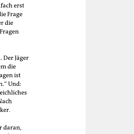
fach erst
die Frage
r die
 Fragen
 Der Jäger
em die
agen ist
h.“ Und:
eichliches
 Nach
ker.
r daran,