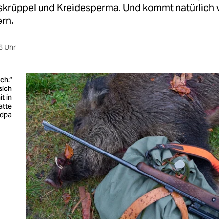
krüppel und Kreidesperma. Und kommt natürlich 
rn.
6 Uhr
ich.“
sich
t in
atte
: dpa