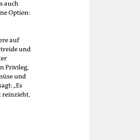
as auch
ne Option:
ere auf
treide und
ter
n Privileg,
emüse und
agt: „Es
 reinzieht,