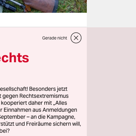
Gerade nicht
chte ein
 sei. Er
echts
ie nämlich
klich??“ –
esellschaft! Besonders jetzt
stellen,
rt gegen Rechtsextremismus
z kooperiert daher mit „Alles
ifen sie
ller Einnahmen aus Anmeldungen
Fernsehen
. September – an die Kampagne,
rstützt und Freiräume sichern will,
bei?