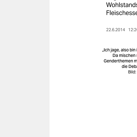
berlin
Wohlstands
Fleischesse
nord
wahrheit
22.6.2014
12:2
verlag
„Ich jage, also bin 
verlag
Da mischen 
Genderthemen mi
veranstaltungen
die Deb
Bild
shop
fragen & hilfe
unterstützen
abo
genossenschaft