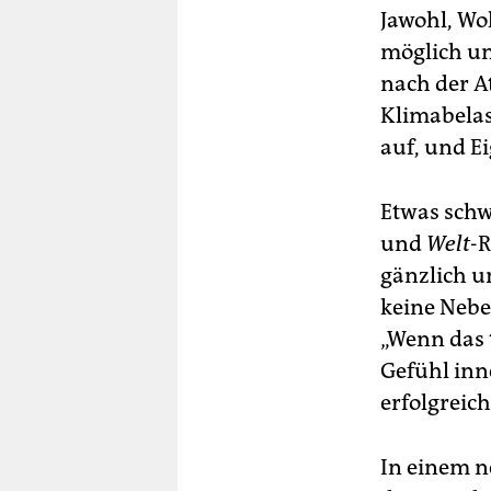
Jawohl, Wo
möglich und
nach der A
Klimabelas
auf, und E
Etwas schw
und
Welt
-R
gänzlich un
keine Neben
„Wenn das t
Gefühl inne
erfolgreic
In einem n