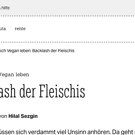
 hilfe
uta
rente
och Vegan leben: Backlash der Fleischis
Vegan leben
ash der Fleischis
von
Hilal Sezgin
ssen sich verdammt viel Unsinn anhören. Da geht