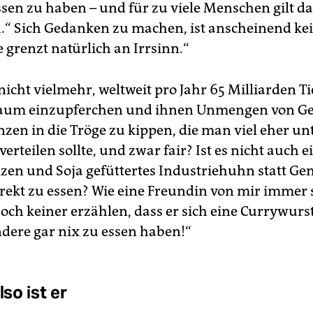
ssen zu haben – und für zu viele Menschen gilt d
.“ Sich Gedanken zu machen, ist anscheinend kei
 grenzt natürlich an Irrsinn.“
 nicht vielmehr, weltweit pro Jahr 65 Milliarden Ti
aum einzupferchen und ihnen Unmengen von Ge
nzen in die Tröge zu kippen, die man viel eher un
rteilen sollte, und zwar fair? Ist es nicht auch ei
izen und Soja gefüttertes Industriehuhn statt G
irekt zu essen? Wie eine Freundin von mir immer s
och keiner erzählen, dass er sich eine Currywurst
ndere gar nix zu essen haben!“
lso ist er