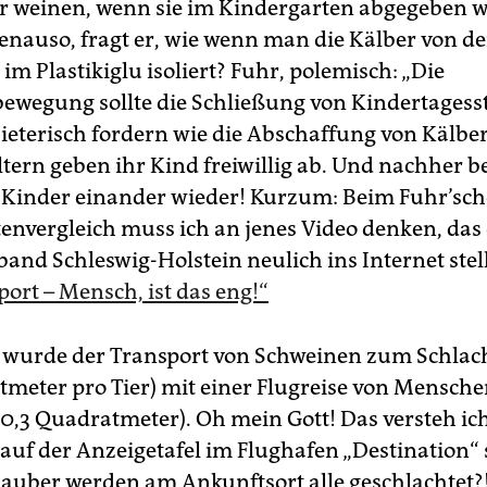
r weinen, wenn sie im Kindergarten abgegeben w
genauso, fragt er, wie wenn man die Kälber von d
im Plastikiglu isoliert? Fuhr, polemisch: „Die
bewegung sollte die Schließung von Kindertagess
ieterisch fordern wie die Abschaffung von Kälbe
Eltern geben ihr Kind freiwillig ab. Und nachhe
 Kinder einander wieder! Kurzum: Beim Fuhr’sc
envergleich muss ich an jenes Video denken, das
and Schleswig-Holstein neulich ins Internet stel
ort – Mensch, ist das eng!“
 wurde der Transport von Schweinen zum Schlach
tmeter pro Tier) mit einer Flugreise von Mensch
0,3 Quadratmeter). Oh mein Gott! Das versteh ich 
auf der Anzeigetafel im Flughafen „Destination“ 
rlauber werden am Ankunftsort alle geschlachtet?