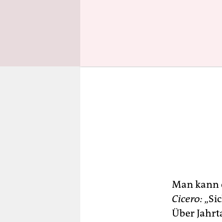
Man kann e
Cicero:
„Sic
Über Jahrt