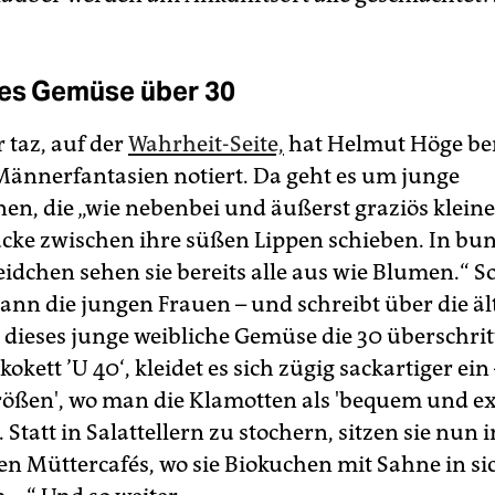
es Gemüse über 30
 taz, auf der
Wahrheit-Seite,
hat Helmut Höge ber
 Männerfantasien notiert. Da geht es um junge
en, die „wie nebenbei und äußerst graziös kleine
ke zwischen ihre süßen Lippen schieben. In bu
dchen sehen sie bereits alle aus wie Blumen.“ So
ann die jungen Frauen – und schreibt über die äl
dieses junge weibliche Gemüse die 30 überschri
kokett ’U 40‘, kleidet es sich zügig sackartiger ein
rößen', wo man die Klamotten als 'bequem und ex
 Statt in Salattellern zu stochern, sitzen sie nun i
n Müttercafés, wo sie Biokuchen mit Sahne in si