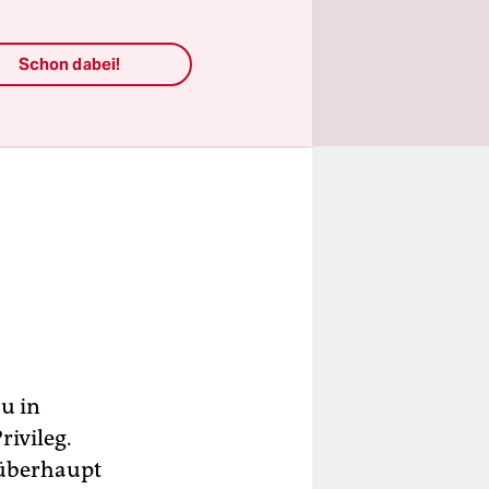
Schon dabei!
u in
ivileg.
 überhaupt