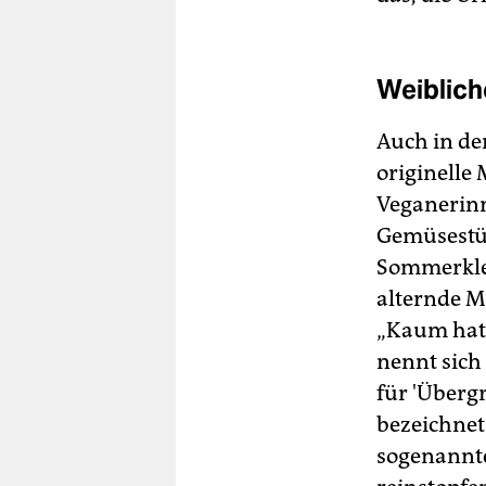
Weiblich
Auch in der
originelle
Veganerinn
Gemüsestüc
Sommerklei
alternde M
„Kaum hat 
nennt sich 
für 'Überg
bezeichnet.
sogenannte