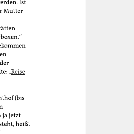
erden. Ist
er Mutter
tätten
rboxen.“
r bekommen
hen
 der
lte:
„Reise
thof (bis
en
ja jetzt
steht, heißt
!