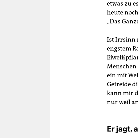
etwas zu e
heute noch
„Das Ganze
Ist Irrsinn
engstem R
Eiweißpfla
Menschen ve
ein mit We
Getreide d
kann mir d
nur weil a
Er jagt, a