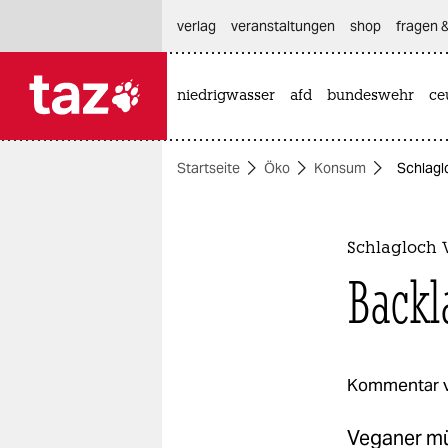
hautnavigation anspringen
hauptinhalt anspringen
footer anspringen
verlag
veranstaltungen
shop
fragen &
niedrigwasser
afd
bundeswehr
ce

taz zahl ich
taz zahl ich
Startseite
Öko
Konsum
Schlagl
themen
politik
Schlagloch 
öko
Backl
gesellschaft
kultur
Kommentar 
sport
Veganer mü