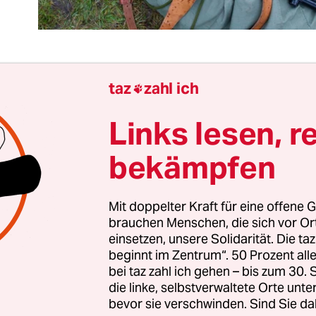
taz
zahl ich

t kam nach einer Podiumsdiskussion über Tierre
rer auf mich zu und fragte, wie „streng“ vegan ich
Links lesen, r
einen Fünf-Euro-Schein hervor: „Dann dürften S
bekämpfen
eld benutzen, die Scheine sind aus Wolle.“ – „Wir
eint, fast triumphierend:) „Ja, aus Baumwolle!“
Mit doppelter Kraft für eine offene G
ele Medien Veganer zunehmend wohlwollend dar
brauchen Menschen, die sich vor O
einsetzen, unsere Solidarität. Die ta
Fleischis aller Fraktionen den Backlash. Dabei gre
beginnt im Zentrum“. 50 Prozent a
. Kürzlich schimpfte Wolf Biermann Veganer im 
bei taz zahl ich gehen – bis zum 30
skrüppel“.
die linke, selbstverwaltete Orte unte
bevor sie verschwinden. Sind Sie da