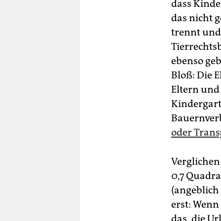
dass Kinde
das nicht 
trennt und 
Tierrechts
ebenso geb
Bloß: Die 
Eltern und
Kindergart
Bauernverb
oder Transp
Verglichen
0,7 Quadra
(angeblich 
erst: Wenn 
das, die U