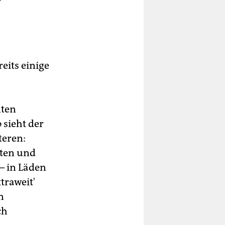
eits einige
nten
 sieht der
teren:
tten und
 – in Läden
traweit'
n
ch