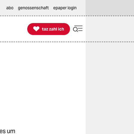
abo
genossenschaft
epaper login

taz zahl ich
taz zahl ich
 es um