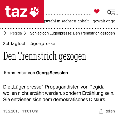

taz zahl ich
hitze
surfen
landtagswahl in sachsen-anhalt
gewalt gegen

taz zahl ich
te
Pegida
Schlagloch Lügenpresse: Den Trennstrich gezogen
taz zahl ich
Schlagloch Lügenpresse
themen
Den Trennstrich gezogen
politik
öko
Kommentar von
Georg Seesslen
gesellschaft
Die „Lügenpresse“-Propagandisten von Pegida
wollen nicht erzählt werden, sondern Erzählung sein.
kultur
Sie entziehen sich dem demokratisches Diskurs.
sport
13.2.2015
11:01 Uhr
teilen