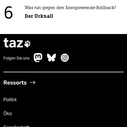
6
Was tun gegen den Energiewende-Rollback?
Der Urknall
taz

Folgen Sie uns
Ressorts
Politik
Öko