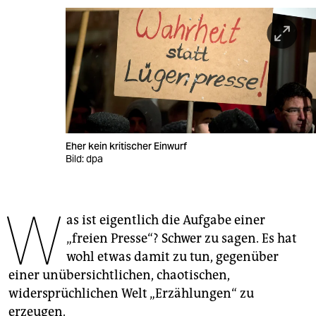
berlin
nord
wahrheit
verlag
verlag
Eher kein kritischer Einwurf
veranstaltungen
Bild: dpa
shop
W
fragen & hilfe
as ist eigentlich die Aufgabe einer
unterstützen
„freien Presse“? Schwer zu sagen. Es hat
wohl etwas damit zu tun, gegenüber
abo
einer unübersichtlichen, chaotischen,
genossenschaft
widersprüchlichen Welt „Erzählungen“ zu
erzeugen.