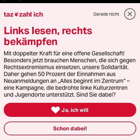
taz
zahl ich
Gerade nicht

Podcast
Links lesen, rechts
bekämpfen
bundestalk
Mit doppelter Kraft für eine offene Gesellschaft!
Besonders jetzt brauchen Menschen, die sich gegen
fernverbindung
Rechtsextremismus einsetzen, unsere Solidarität.
Daher gehen 50 Prozent der Einnahmen aus
klima update°
Neuanmeldungen an „Alles beginnt im Zentrum“ –
eine Kampagne, die bedrohte linke Kulturzentren
Mauerecho
und Jugendorte unterstützt. Sind Sie dabei?
Freie Rede

Ja, ich will
reingehen
Schon dabei!