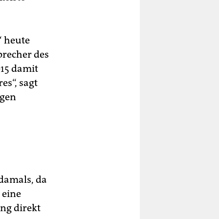
“ heute
sprecher des
015 damit
es“, sagt
ngen
 damals, da
 eine
ng direkt