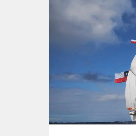
berlin
nord
wahrheit
verlag
verlag
veranstaltungen
shop
fragen & hilfe
unterstützen
abo
genossenschaft