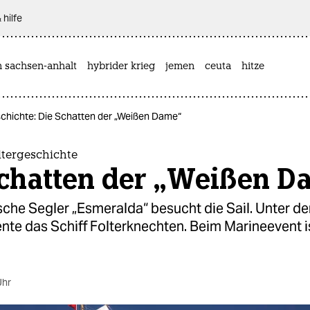
 hilfe
n sachsen-anhalt
hybrider krieg
jemen
ceuta
hitze
eschichte: Die Schatten der „Weißen Dame“
oltergeschichte
Schatten der „Weißen D
sche Segler „Esmeralda“ besucht die Sail. Unter de
ente das Schiff Folterknechten. Beim Marineevent i
Uhr