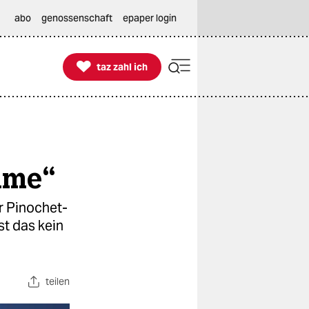
abo
genossenschaft
epaper login

taz zahl ich
taz zahl ich
ame“
r Pinochet-
st das kein
teilen