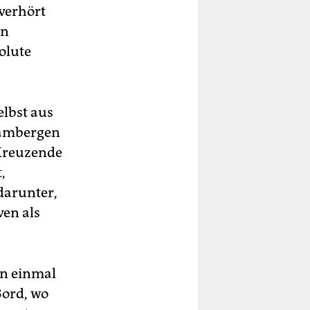
verhört
en
olute
elbst aus
Hambergen
„Kreuzende
,
 darunter,
ven als
on einmal
Bord, wo