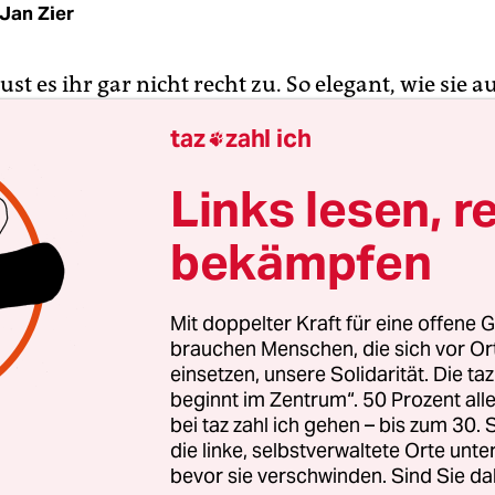
Jan Zier
ust es ihr gar nicht recht zu. So elegant, wie sie a
“. Ein Viermaster von bildbandartiger Schönheit
taz
zahl ich

ßer Rumpf, und dann das ganze Holz an Deck. Alles
end! „Weiße Dame“ nennen sie das Segelschulsch
Links lesen, r
, und mit ihren über 60 Jahren ist sie heute eine
bekämpfen
tiven Großegler der Welt.
nder, dass die „Esmeralda“ aus Chile jetzt das er
Mit doppelter Kraft für eine offene G
Bremerhaven kommt; immerhin eines der größte
brauchen Menschen, die sich vor O
-Festivals, ja: der Welt. Bundespräsident Joach
einsetzen, unsere Solidarität. Die ta
beginnt im Zentrum“. 50 Prozent a
a sein, und „unsere blauen Jungs“, so schrieb die 
bei taz zahl ich gehen – bis zum 30
utsche Marine“ also, hat mitgeholfen, sodass die
die linke, selbstverwaltete Orte unte
 nun bei „unserer Sail“ dabei ist.
bevor sie verschwinden. Sind Sie da