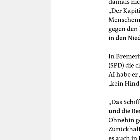
damals nic
„Der Kapit
Menschenre
gegen den 
in den Nie
In Bremerh
(SPD) die 
AI habe er 
„kein Hind
„Das Schiff
und die Be
Ohnehin ge
Zurückhalt
es auch in