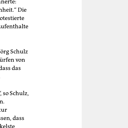
nerte:
heit.“ Die
testierte
Aufenthalte
örg Schulz
würfen von
 dass das
.
, so Schulz,
n.
zur
ssen, dass
kelste