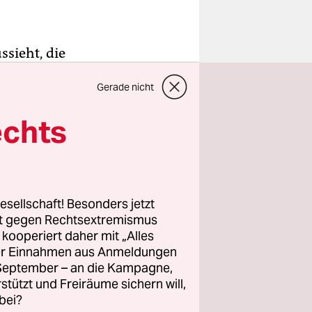
ussieht, die
: weiße
Gerade nicht
 strahlt.
iff
echts
r der
ste Mal zur
esellschaft! Besonders jetzt
n
rt gegen Rechtsextremismus
im Gauck
z kooperiert daher mit „Alles
ller Einnahmen aus Anmeldungen
Bild stolz,
. September – an die Kampagne,
rstützt und Freiräume sichern will,
bei?