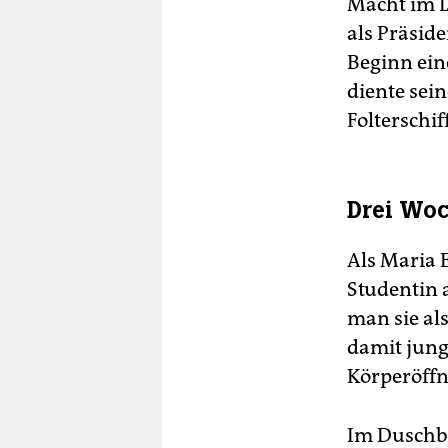
Macht im L
als Präsid
Beginn eine
diente sein
Folterschiff
Drei Woc
Als Maria E
Studentin a
man sie als
damit jung
Körperöff
Im Duschba