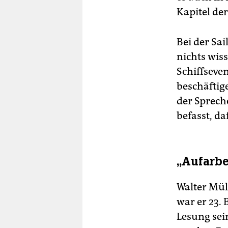
Kapitel de
Bei der Sa
nichts wiss
Schiffseve
beschäftige
der Sprech
befasst, da
„Aufarbe
Walter Müli
war er 23. 
Lesung sei