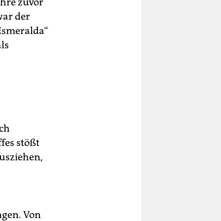
hre zuvor
war der
„Esmeralda“
ls
och
fes stößt
ausziehen,
ngen. Von