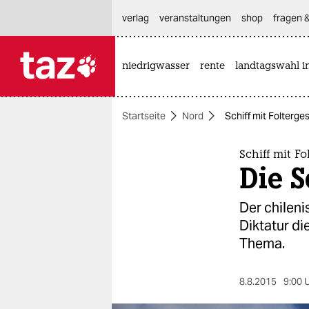
hautnavigation anspringen
hauptinhalt anspringen
footer anspringen
verlag
veranstaltungen
shop
fragen &
niedrigwasser
rente
landtagswahl i

taz zahl ich
taz zahl ich
Startseite
Nord
Schiff mit Folterg
themen
politik
Schiff mit F
Die 
öko
Der chileni
gesellschaft
Diktatur di
Thema.
kultur
sport
8.8.2015
9:00 