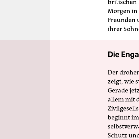
britischen
Morgen in 
Freunden u
ihrer Söhne
Die Enga
Der drohe
zeigt, wie
Gerade jet
allem mit d
Zivilgesell
beginnt im
selbstverw
Schutz und 