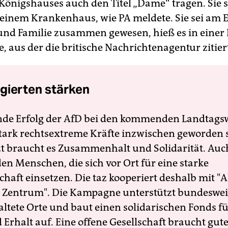
 Königshauses auch den Titel „Dame“ tragen. Sie 
einem Krankenhaus, wie PA meldete. Sie sei am 
nd Familie zusammen gewesen, hieß es in einer
, aus der die britische Nachrichtenagentur zitier
gierten stärken
nde Erfolg der AfD bei den kommenden Landtags
 stark rechtsextreme Kräfte inzwischen geworden 
zt braucht es Zusammenhalt und Solidarität. Auc
en Menschen, die sich vor Ort für eine starke
schaft einsetzen. Die taz kooperiert deshalb mit "A
 Zentrum". Die Kampagne unterstützt bundesweit
altete Orte und baut einen solidarischen Fonds f
Erhalt auf. Eine offene Gesellschaft braucht gute