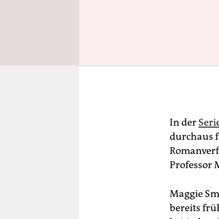
In der
Seri
durchaus f
Romanverfi
Professor 
Maggie Smi
bereits fr