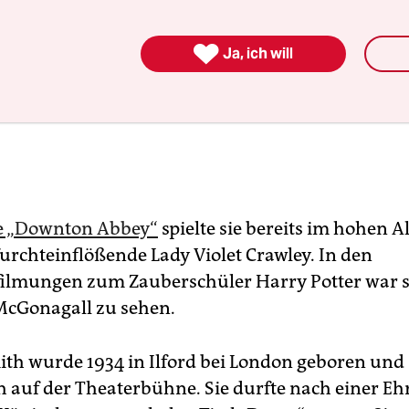

Ja, ich will
e „Downton Abbey“
spielte sie bereits im hohen Al
urchteinflößende Lady Violet Crawley. In den
lmungen zum Zauberschüler Harry Potter war si
McGonagall zu sehen.
th wurde 1934 in Ilford bei London geboren und
üh auf der Theaterbühne. Sie durfte nach einer E