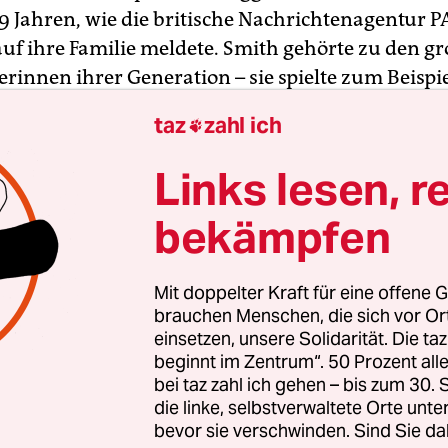
89 Jahren, wie die britische Nachrichtenagentur P
uf ihre Familie meldete. Smith gehörte zu den g
rinnen ihrer Generation – sie spielte zum Beispie
ter“-Verfilmungen, der Serie „Downton Abbey“ u
taz
zahl ich

ister Act – Eine himmlische Karriere“ mit.
Links lesen, r
hrer Karriere gewann Smith mehrere Auszeichn
bekämpfen
aren gleich zwei Oscars der US-Filmakademie – f
erische Leistung in den Filmen „Die besten Jahre 
“ und „Das verrückte California-Hotel“.
Mit doppelter Kraft für eine offene G
brauchen Menschen, die sich vor O
einsetzen, unsere Solidarität. Die ta
beginnt im Zentrum“. 50 Prozent a
bei taz zahl ich gehen – bis zum 30
die linke, selbstverwaltete Orte unte
bevor sie verschwinden. Sind Sie da