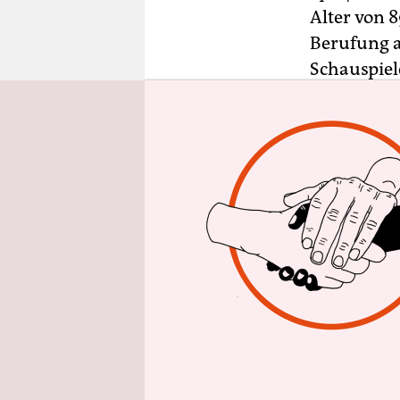
epaper login
Alter von 
Berufung a
Schauspiele
„Harry Pot
Komödie „S
Im Laufe i
Darunter w
schauspiel
Jean Brodie