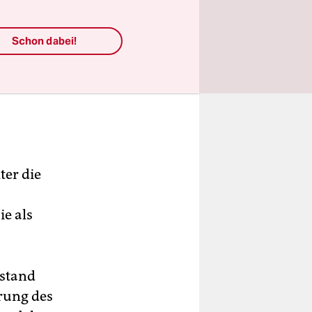
Schon dabei!
ter die
e als
 stand
hrung des