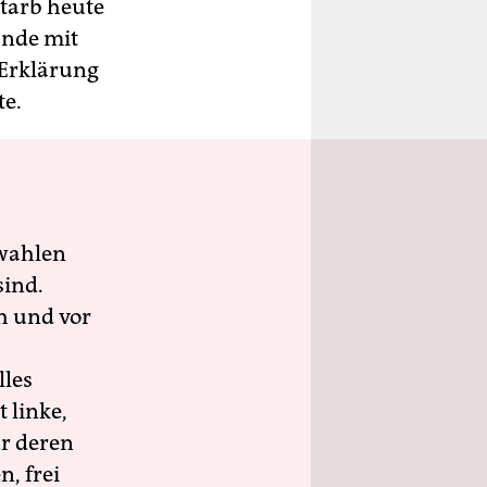
starb heute
Ende mit
 Erklärung
te.
wahlen
sind.
h und vor
lles
 linke,
ür deren
n, frei