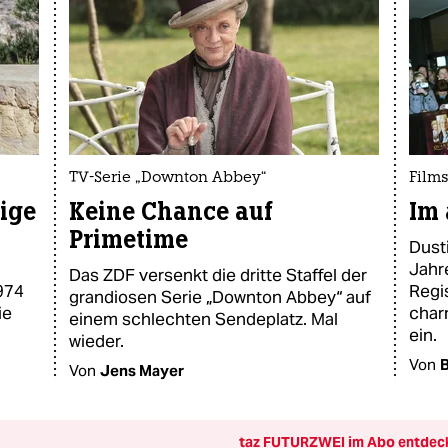
TV-Serie „Downton Abbey“
Films
ige
Keine Chance auf
Im 
Primetime
Dust
Jahr
Das ZDF versenkt die dritte Staffel der
1974
Regis
grandiosen Serie „Downton Abbey“ auf
ie
char
einem schlechten Sendeplatz. Mal
ein.
wieder.
Von
B
Von
Jens Mayer
taz FUTURZWEI im Abo entdec