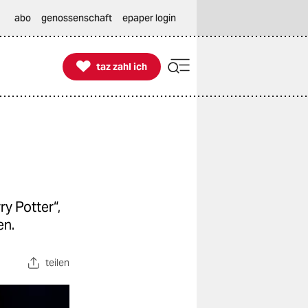
abo
genossenschaft
epaper login

taz zahl ich
taz zahl ich
y Potter“,
en.
teilen