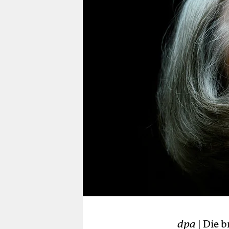
berlin
nord
wahrheit
verlag
verlag
veranstaltungen
shop
fragen & hilfe
unterstützen
abo
genossenschaft
dpa
| Die b