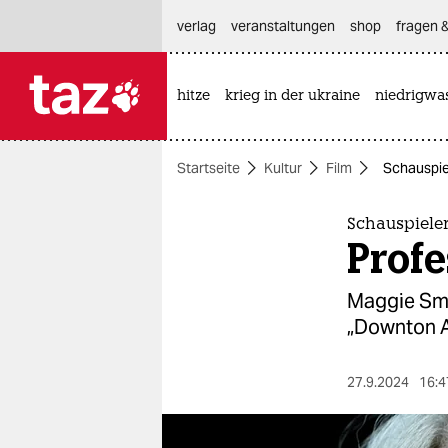
hautnavigation anspringen
hauptinhalt anspringen
footer anspringen
verlag
veranstaltungen
shop
fragen &
hitze
krieg in der ukraine
niedrigwa

taz zahl ich
taz zahl ich
Startseite
Kultur
Film
Schauspie
themen
politik
Schauspiele
Profe
öko
Maggie Smi
gesellschaft
„Downton Ab
kultur
27.9.2024
16:4
sport