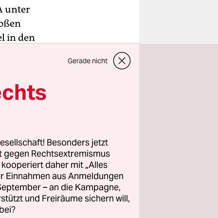
A unter
roßen
l in den
nd in der
Gerade nicht
echts
ungen.
ür ihre
der Miss
esellschaft! Besonders jetzt
rt gegen Rechtsextremismus
z kooperiert daher mit „Alles
ller Einnahmen aus Anmeldungen
. September – an die Kampagne,
rstützt und Freiräume sichern will,
bei?