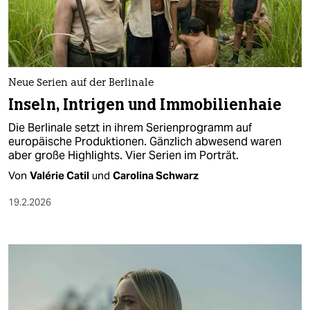
berlin
nord
wahrheit
Neue Serien auf der Berlinale
verlag
Inseln, Intrigen und Immobilienhaie
verlag
Die Berlinale setzt in ihrem Serienprogramm auf
europäische Produktionen. Gänzlich abwesend waren
veranstaltungen
aber große Highlights. Vier Serien im Porträt.
shop
Von
Valérie Catil
und
Carolina Schwarz
fragen & hilfe
19.2.2026
unterstützen
abo
genossenschaft