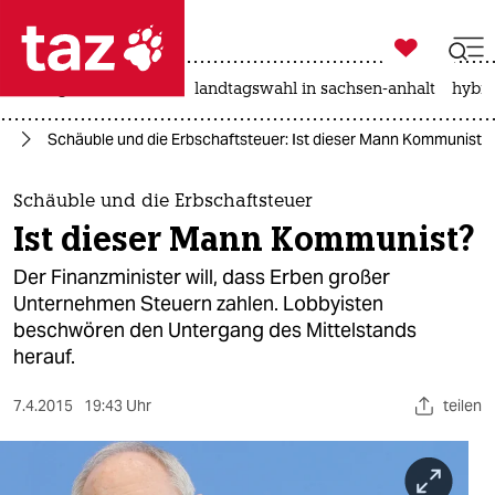

taz zahl ich
niedrigwasser
rente
landtagswahl in sachsen-anhalt
hybri

taz zahl ich
nd
Schäuble und die Erbschaftsteuer: Ist dieser Mann Kommunist?
taz zahl ich
themen
Schäuble und die Erbschaftsteuer
Ist dieser Mann Kommunist?
politik
Der Finanzminister will, dass Erben großer
öko
Unternehmen Steuern zahlen. Lobbyisten
beschwören den Untergang des Mittelstands
gesellschaft
herauf.
kultur
7.4.2015
19:43 Uhr
teilen
sport