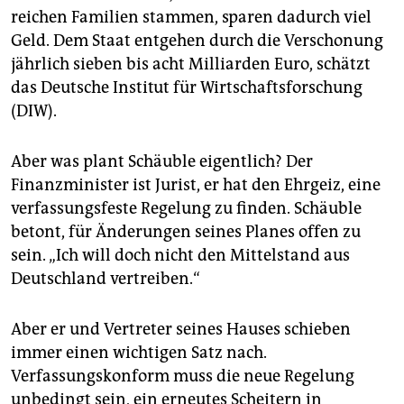
informiert und hieß sie gut. Kretschmann schweigt im
reichen Familien stammen, sparen dadurch viel
Moment wohl lieber, weil sein Kurs die Bundes-
Geld. Dem Staat entgehen durch die Verschonung
Grünen empören würde.
(us)
jährlich sieben bis acht Milliarden Euro, schätzt
das Deutsche Institut für Wirtschaftsforschung
(DIW).
Aber was plant Schäuble eigentlich? Der
Finanzminister ist Jurist, er hat den Ehrgeiz, eine
verfassungsfeste Regelung zu finden. Schäuble
betont, für Änderungen seines Planes offen zu
sein. „Ich will doch nicht den Mittelstand aus
Deutschland vertreiben.“
Aber er und Vertreter seines Hauses schieben
immer einen wichtigen Satz nach.
Verfassungskonform muss die neue Regelung
unbedingt sein, ein erneutes Scheitern in