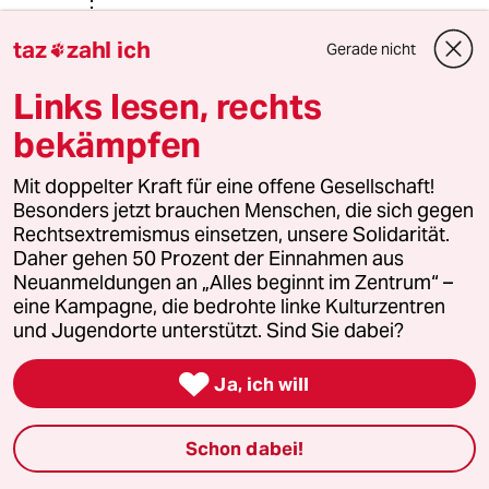
Diesem Staatsvernichter in Form
taz
zahl ich
Gerade nicht

eines Landesfinanzminister, der
meinte es könne nicht sein, dass eine
Links lesen, rechts
Erbschaftssteuer zu einer
Vermögenssteuer durch die Hintertür
bekämpfen
würde.
Mit doppelter Kraft für eine offene Gesellschaft!
Ihm und den anderen
Besonders jetzt brauchen Menschen, die sich gegen
Länderfinanzminsitern stehen laut
Rechtsextremismus einsetzen, unsere Solidarität.
Grundgesetz Artikel 106 Absatz 2
Daher gehen 50 Prozent der Einnahmen aus
nämlich beide zu!
Neuanmeldungen an „Alles beginnt im Zentrum“ –
eine Kampagne, die bedrohte linke Kulturzentren
(2) Das Aufkommen der folgenden
und Jugendorte unterstützt. Sind Sie dabei?
Steuern steht den Ländern zu:
1. die Vermögensteuer,

Ja, ich will
2. die Erbschaftsteuer,
3. die Verkehrsteuern, soweit sie
nicht nach Absatz 1 dem Bund oder
Schon dabei!
nach Absatz 3 Bund und Ländern
gemeinsam zustehen,