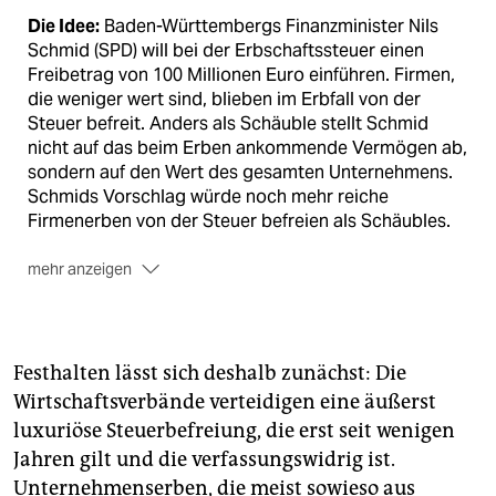
Die Idee:
Baden-Württembergs Finanzminister Nils
Schmid (SPD) will bei der Erbschaftssteuer einen
Freibetrag von 100 Millionen Euro einführen. Firmen,
die weniger wert sind, blieben im Erbfall von der
Steuer befreit. Anders als Schäuble stellt Schmid
nicht auf das beim Erben ankommende Vermögen ab,
sondern auf den Wert des gesamten Unternehmens.
Schmids Vorschlag würde noch mehr reiche
Firmenerben von der Steuer befreien als Schäubles.
mehr anzeigen
Die (Un-)Einigkeit:
Was will der grüne
Ministerpräsident Winfried Kretschmann? Gute Frage.
Erst bestätigte sein Sprecher der taz,
dass Schmids
Festhalten lässt sich deshalb zunächst: Die
Linie mit Kretschmann abgestimmt sei.
Am nächsten
Wirtschaftsverbände verteidigen eine äußerst
Tag - nach dem taz-Bericht auf der Seite 1 - ruderte
luxuriöse Steuerbefreiung, die erst seit wenigen
der Sprecher zurück:
Es gebe keine abgestimmte
Linie. Nach taz-Informationen war Kretschmann aber
Jahren gilt und die verfassungswidrig ist.
sehr wohl vorab über Schmids Überlegungen
Unternehmenserben, die meist sowieso aus