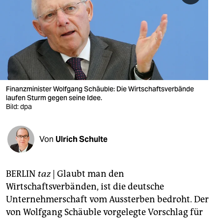
berlin
nord
wahrheit
verlag
verlag
Finanzminister Wolfgang Schäuble: Die Wirtschaftsverbände
laufen Sturm gegen seine Idee.
veranstaltungen
Bild: dpa
shop
Von
Ulrich Schulte
fragen & hilfe
unterstützen
BERLIN
taz
| Glaubt man den
abo
Wirtschaftsverbänden, ist die deutsche
Unternehmerschaft vom Aussterben bedroht. Der
genossenschaft
von Wolfgang Schäuble vorgelegte Vorschlag für