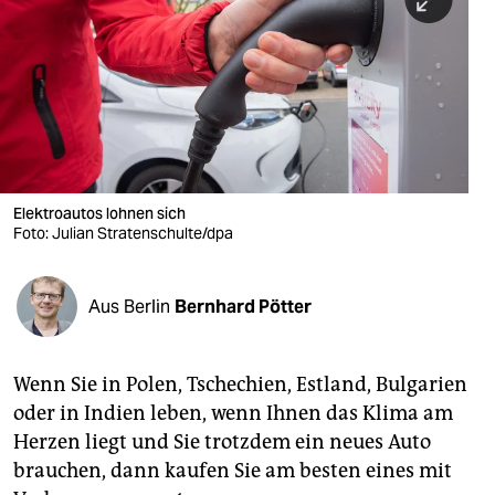
berlin
nord
wahrheit
verlag
verlag
Elektroautos lohnen sich
Foto: Julian Stratenschulte/dpa
veranstaltungen
shop
Aus Berlin
Bernhard Pötter
fragen & hilfe
unterstützen
Wenn Sie in Polen, Tschechien, Estland, Bulgarien
oder in Indien leben, wenn Ihnen das Klima am
abo
Herzen liegt und Sie trotzdem ein neues Auto
genossenschaft
brauchen, dann kaufen Sie am besten eines mit