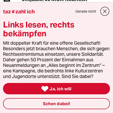
taz
zahl ich
Gerade nicht

3
Rennradfahren in der Hitze
Links lesen, rechts
Ist das unsolidarisch?
bekämpfen
Mit doppelter Kraft für eine offene Gesellschaft!
Besonders jetzt brauchen Menschen, die sich gegen
4
Linken-Politikerin von Angern zur Rente
Rechtsextremismus einsetzen, unsere Solidarität.
„Dem Kanzler ist der Osten egal“
Daher gehen 50 Prozent der Einnahmen aus
Neuanmeldungen an „Alles beginnt im Zentrum“ –
eine Kampagne, die bedrohte linke Kulturzentren
und Jugendorte unterstützt. Sind Sie dabei?
5
Wichtiges zum Weltkatzentag
7 Gründe, warum Katzen links sind

Ja, ich will
Schon dabei!
6
Streit um Rente mit 63
Passgenauer Populismus