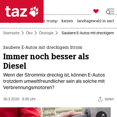

taz zahl ich
bergsteigen
usa unter trump
katzen
landtagswahl in sachs

taz zahl ich
Startseite
Öko
Ökologie
Saubere E-Autos mit dreckigem S
taz zahl ich
themen
Saubere E-Autos mit dreckigem Strom
Immer noch besser als
politik
Diesel
öko
Wenn der Strommix dreckig ist, können E-Autos
trotzdem umweltfreundlicher sein als solche mit
gesellschaft
Verbrennungsmotoren?
kultur
30.3.2020
9:36 Uhr
teilen
sport