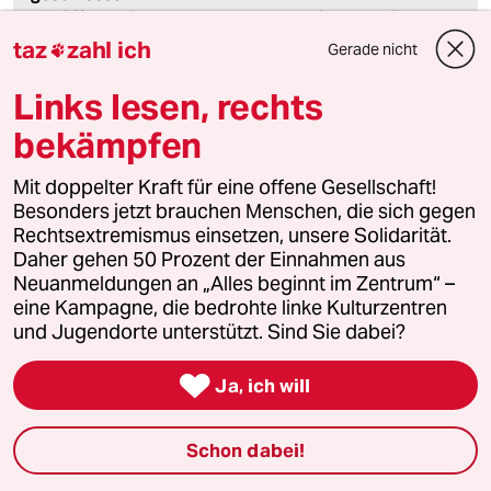
Wir öffnen die Kommentarspalte bei ausgewählten
Artikeln für etwa drei Tage –
hier sind sie zu finden
.
taz
zahl ich
Gerade nicht

Links lesen, rechts
bekämpfen
meistkommentiert
Mit doppelter Kraft für eine offene Gesellschaft!
1
Krise der Demokratie
Besonders jetzt brauchen Menschen, die sich gegen
Rechtsextremismus einsetzen, unsere Solidarität.
AfD-Wählen als Triebabfuhr
Daher gehen 50 Prozent der Einnahmen aus
Neuanmeldungen an „Alles beginnt im Zentrum“ –
eine Kampagne, die bedrohte linke Kulturzentren
und Jugendorte unterstützt. Sind Sie dabei?
2
Zivildienst
Zwangsdienst als Randnotiz

Ja, ich will
Schon dabei!
3
FDP-Chef Kubicki über seine Partei
„Wie Sie sehen, lebe ich“