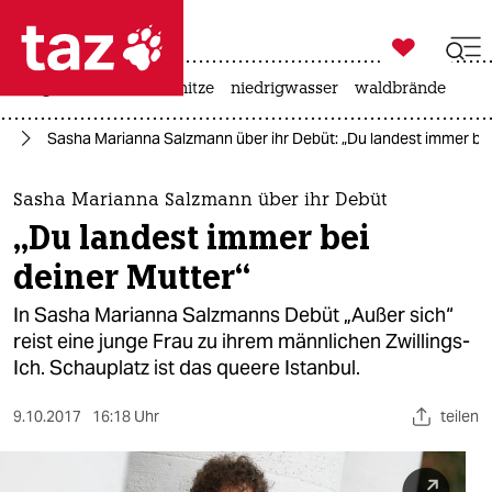

taz zahl ich
krieg in der ukraine
hitze
niedrigwasser
waldbrände

taz zahl ich
se
Sasha Marianna Salzmann über ihr Debüt: „Du landest immer bei
taz zahl ich
themen
Sasha Marianna Salzmann über ihr Debüt
„Du landest immer bei
politik
deiner Mutter“
öko
In Sasha Marianna Salzmanns Debüt „Außer sich“
reist eine junge Frau zu ihrem männlichen Zwillings-
gesellschaft
Ich. Schauplatz ist das queere Istanbul.
kultur
9.10.2017
16:18 Uhr
teilen
sport