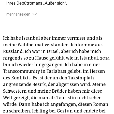
ihres Debütromans „Außer sich“.
mehr anzeigen
Als ironischen Verweis auf ihre Tätigkeit als
Theaterautorin platziert Salzmann an den Anfang der
Geschichte die Liste der Handelnden. Ganz oben
steht Anton, der als Einziger nicht weiter
Ich habe Istanbul aber immer vermisst und als
charakterisiert wird, als zweite Protagonistin wird
meine Wahlheimat verstanden. Ich komme aus
Alissa genannt: „Schwester, Bruder, ich“. Durch den
Russland, ich war in Israel, aber ich habe mich
Roman zieht sich die Frage, wer Alissa und wer Anton
nirgends so zu Hause gefühlt wie in Istanbul. 2014
ist, der als Alis Zwillingsbruder eingeführt wird. Bald
bin ich wieder hingegangen. Ich habe in einer
fragt man sich, ob Ali und Anton zwei verschiedene
Personen sind.
Transcommunity in Tarlabaşı gelebt, im Herzen
des Konflikts. Es ist der an den Taksimplatz
Der Titel beziehe sich auf ein Zitat von Judith Butler,
angrenzende Bezirk, der abgerissen wird. Meine
sagt Salzmann: Wenn Butler von einem „Wir“ spreche,
Schwestern und meine Brüder haben mir diese
spreche sie zu denjenigen, die außer sich leben, sei es
in sexueller Leidenschaft, emotionaler Trauer oder
Welt gezeigt, die man als Touristin nicht sehen
politischem Zorn.
würde. Dann habe ich angefangen, diesen Roman
zu schreiben. Ich fing bei Gezi an und endete bei
Schauplatz der Handlung sind die Bars und Clubs der