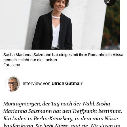
berlin
nord
wahrheit
verlag
verlag
Sasha Marianna Salzmann hat einiges mit ihrer Romanheldin Alissa
gemein – nicht nur die Locken
veranstaltungen
Foto: dpa
shop
fragen & hilfe
Interview von
Ulrich Gutmair
unterstützen
Montagmorgen, der Tag nach der Wahl. Sasha
abo
Marianna Salzmann hat den Treffpunkt bestimmt.
genossenschaft
Ein Laden in Berlin-Kreuzberg, in dem man Nüsse
kaufen kann. Sie liebt Nüsse, sagt sie. Wir sitzen im