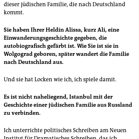
queeren Szene Istanbuls, aber auch all jene Orte in
dieser jüdischen Familie, die nach Deutschland
der Sowjetunion, an denen sich die
kommt.
Familiengeschichte Alis abgespielt hat. So spielt
dieser Roman im Hier und Jetzt und zugleich in einer
Sie haben Ihrer Heldin Alissa, kurz Ali, eine
Vergangenheit, die weit zurückreicht: „Die Zeit ist also
Einwanderungsgeschichte gegeben, die
ein Heute, von vor hundert Jahren bis jetzt.“
autobiografisch gefärbt ist. Wie Sie ist sie in
Jede Figur behandelt Salzmann mit derselben
Wolgograd geboren, später wandert die Familie
Sorgfalt von innen her. Und je nachdem, wem der Text
nach Deutschland aus.
gerade folgt, verwandelt dieser sich seinen Figuren
an. Herrscht in vielen Passagen der
Familiengeschichte ein eher nüchterner Ton, gesetzt
Und sie hat Locken wie ich, ich spiele damit.
von kurzen Sätzen, nimmt die Erzählung in den
Passagen, die von Alis Reise zu sich selbst handeln,
Es ist nicht naheliegend, Istanbul mit der
manchmal rauschhafte Züge an, springt zwischen
Orten und Zeiten, zwischen „sie“ und „er“ und „ich“. Es
Geschichte einer jüdischen Familie aus Russland
macht Freude, ihr zu folgen.
zu verbinden.
Ich unterrichte politisches Schreiben am Neuen
Institut für Dramatisches Schreiben, das ich