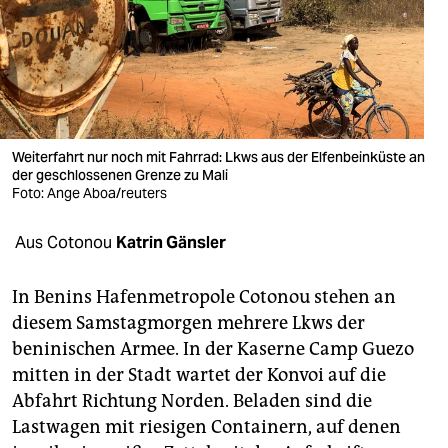
berlin
nord
wahrheit
verlag
Weiterfahrt nur noch mit Fahrrad: Lkws aus der Elfenbeinküste an
verlag
der geschlossenen Grenze zu Mali
Foto: Ange Aboa/reuters
veranstaltungen
Aus Cotonou
Katrin Gänsler
shop
fragen & hilfe
In Benins Hafenmetropole Cotonou stehen an
diesem Samstagmorgen mehrere Lkws der
unterstützen
beninischen Armee. In der Kaserne Camp Guezo
abo
mitten in der Stadt wartet der Konvoi auf die
Abfahrt Richtung Norden. Beladen sind die
genossenschaft
Lastwagen mit riesigen Containern, auf denen