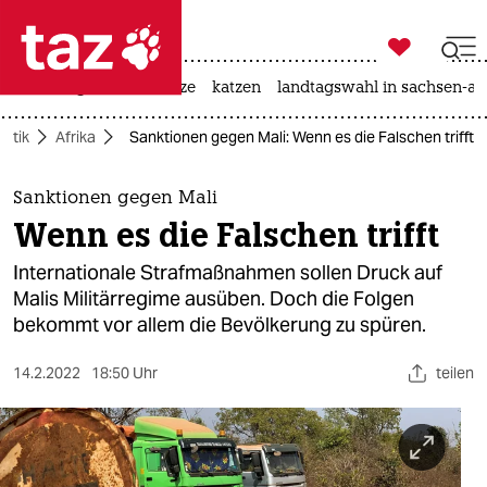

taz zahl ich
iran-krieg
ceuta
hitze
katzen
landtagswahl in sachsen-an

taz zahl ich
litik
Afrika
Sanktionen gegen Mali: Wenn es die Falschen trifft
taz zahl ich
themen
Sanktionen gegen Mali
Wenn es die Falschen trifft
politik
Internationale Strafmaßnahmen sollen Druck auf
öko
Malis Militärregime ausüben. Doch die Folgen
bekommt vor allem die Bevölkerung zu spüren.
gesellschaft
14.2.2022
18:50 Uhr
teilen
kultur
sport