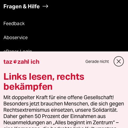
Fragen & Hilfe
Feedback
Aboservice
ePaper Login
taz
zahl ich
Gerade nicht

Downloads für Abonnierende
Links lesen, rechts
bekämpfen
© 2026 taz Verlags und Vertriebs GmbH
Mit doppelter Kraft für eine offene Gesellschaft!
Alle Rechte vorbehalten. Bei rechtlichen Fragen oder für Genehmigungen
wenden Sie sich bitte an
lizenzen@taz.de
Besonders jetzt brauchen Menschen, die sich gegen
Rechtsextremismus einsetzen, unsere Solidarität.
Daher gehen 50 Prozent der Einnahmen aus
Feedback
Redaktionsstatut
Kommune-Richtlinien
KI-
Neuanmeldungen an „Alles beginnt im Zentrum“ –