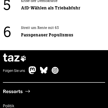
5
Krise der Demokratie
AfD-Wählen als Triebabfuhr
6
Streit um Rente mit 63
Passgenauer Populismus
taz

Folgen Sie uns
Ressorts
Politik