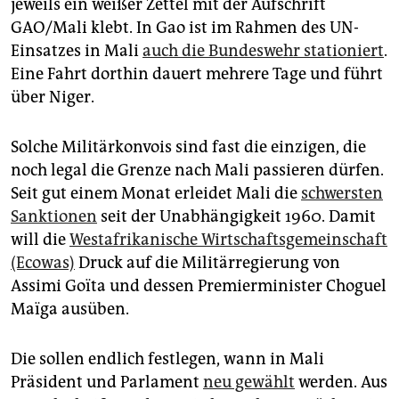
epaper login
jeweils ein weißer Zettel mit der Aufschrift
GAO/Mali klebt. In Gao ist im Rahmen des UN-
Einsatzes in Mali
auch die Bundeswehr stationiert
.
Eine Fahrt dorthin dauert mehrere Tage und führt
über Niger.
Solche Militärkonvois sind fast die einzigen, die
noch legal die Grenze nach Mali passieren dürfen.
Seit gut einem Monat erleidet Mali die
schwersten
Sanktionen
seit der Unabhängigkeit 1960. Damit
will die
Westafrikanische Wirtschaftsgemeinschaft
(Ecowas)
Druck auf die Militärregierung von
Assimi Goïta und dessen Premierminister Choguel
Maïga ausüben.
Die sollen endlich festlegen, wann in Mali
Präsident und Parlament
neu gewählt
werden. Aus