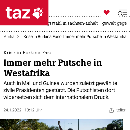

taz zahl ich
hitze
surfen
landtagswahl in sachsen-anhalt
gewalt gegen

taz zahl ich
Afrika
Krise in Burkina Faso: Immer mehr Putsche in Westafrika
taz zahl ich
themen
Krise in Burkina Faso
Immer mehr Putsche in
politik
Westafrika
öko
Auch in Mali und Guinea wurden zuletzt gewählte
zivile Präsidenten gestürzt. Die Putschisten dort
gesellschaft
widersetzen sich dem internationalem Druck.
kultur
24.1.2022
19:12 Uhr
teilen
sport