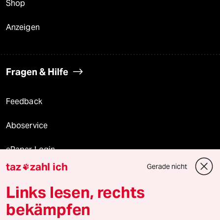
Shop
Anzeigen
Fragen & Hilfe
Feedback
Aboservice
ePaper Login
taz
zahl ich
Gerade nicht

Downloads für Abonnierende
Links lesen, rechts
bekämpfen
© 2026 taz Verlags und Vertriebs GmbH