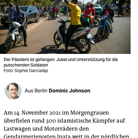
berlin
nord
wahrheit
verlag
verlag
Der Päsident ist gefangen: Jubel und Unterstützung für die
putschenden Soldaten
veranstaltungen
Foto: Sophie Garcia/ap
shop
fragen & hilfe
Aus Berlin
Dominic Johnson
unterstützen
Am 14. November 2021 im Morgengrauen
abo
überfielen rund 300 islamistische Kämpfer auf
genossenschaft
Lastwagen und Motorrädern den
Gendarmerieposten Inata weit in der nördlichen